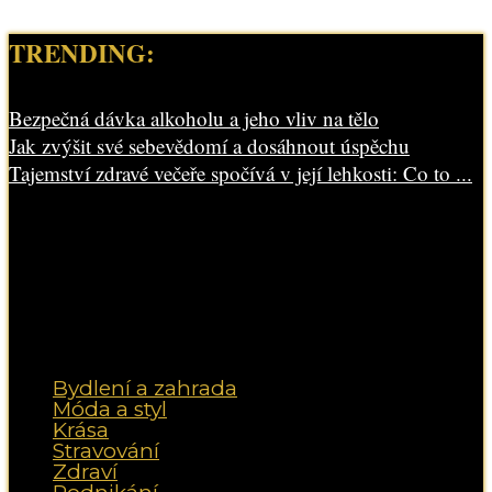
TRENDING:
Bezpečná dávka alkoholu a jeho vliv na tělo
Jak zvýšit své sebevědomí a dosáhnout úspěchu
Tajemství zdravé večeře spočívá v její lehkosti: Co to ...
Bydlení a zahrada
Móda a styl
Krása
Stravování
Zdraví