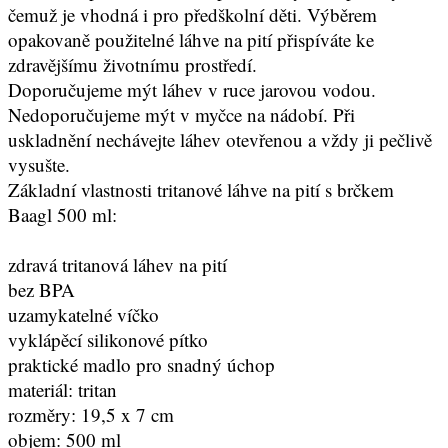
čemuž je vhodná i pro předškolní děti. Výběrem
opakovaně použitelné láhve na pití přispíváte ke
zdravějšímu životnímu prostředí.
Doporučujeme mýt láhev v ruce jarovou vodou.
Nedoporučujeme mýt v myčce na nádobí. Při
uskladnění nechávejte láhev otevřenou a vždy ji pečlivě
vysušte.
Základní vlastnosti tritanové láhve na pití s brčkem
Baagl 500 ml:
zdravá tritanová láhev na pití
bez BPA
uzamykatelné víčko
vyklápěcí silikonové pítko
praktické madlo pro snadný úchop
materiál: tritan
rozměry: 19,5 x 7 cm
objem: 500 ml