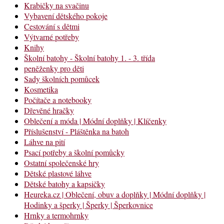
Krabičky na svačinu
Vybavení dětského pokoje
Cestování s dětmi
Výtvarné potřeby
Knihy
Školní batohy - Školní batohy 1. - 3. třída
peněženky pro děti
Sady školních pomůcek
Kosmetika
Počítače a notebooky
Dřevěné hračky
Oblečení a móda | Módní doplňky | Klíčenky
Příslušenství - Pláštěnka na batoh
Láhve na pití
Psací potřeby a školní pomůcky
Ostatní společenské hry
Dětské plastové láhve
Dětské batohy a kapsičky
Heureka.cz | Oblečení, obuv a doplňky | Módní doplňky |
Hodinky a šperky | Šperky | Šperkovnice
Hrnky a termohrnky