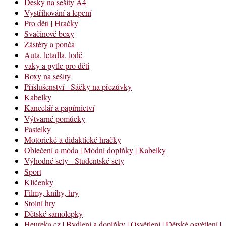
Desky na sešity A4
Vystřihování a lepení
Pro děti | Hračky
Svačinové boxy
Zástěry a ponča
Auta, letadla, lodě
vaky a pytle pro děti
Boxy na sešity
Příslušenství - Sáčky na přezůvky
Kabelky
Kancelář a papírnictví
Výtvarné pomůcky
Pastelky
Motorické a didaktické hračky
Oblečení a móda | Módní doplňky | Kabelky
Výhodné sety - Studentské sety
Sport
Klíčenky
Filmy, knihy, hry
Stolní hry
Dětské samolepky
Heureka.cz | Bydlení a doplňky | Osvětlení | Dětské osvětlení |