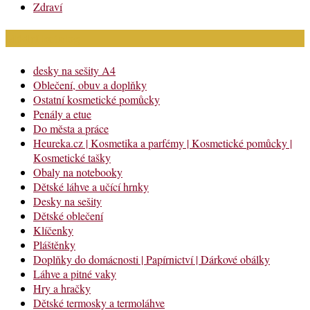
Zdraví
Módní katalog
desky na sešity A4
Oblečení, obuv a doplňky
Ostatní kosmetické pomůcky
Penály a etue
Do města a práce
Heureka.cz | Kosmetika a parfémy | Kosmetické pomůcky |
Kosmetické tašky
Obaly na notebooky
Dětské láhve a učící hrnky
Desky na sešity
Dětské oblečení
Klíčenky
Pláštěnky
Doplňky do domácnosti | Papírnictví | Dárkové obálky
Láhve a pitné vaky
Hry a hračky
Dětské termosky a termoláhve