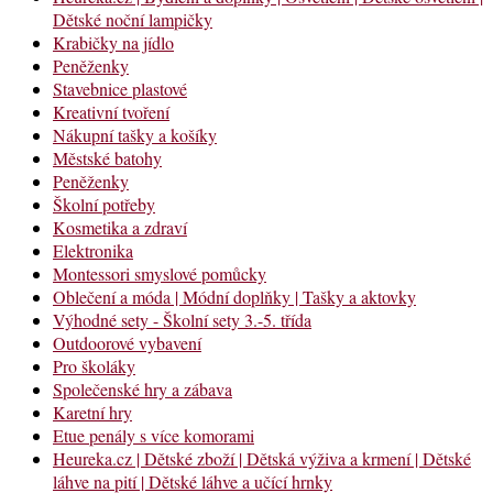
Dětské noční lampičky
Krabičky na jídlo
Peněženky
Stavebnice plastové
Kreativní tvoření
Nákupní tašky a košíky
Městské batohy
Peněženky
Školní potřeby
Kosmetika a zdraví
Elektronika
Montessori smyslové pomůcky
Oblečení a móda | Módní doplňky | Tašky a aktovky
Výhodné sety - Školní sety 3.-5. třída
Outdoorové vybavení
Pro školáky
Společenské hry a zábava
Karetní hry
Etue penály s více komorami
Heureka.cz | Dětské zboží | Dětská výživa a krmení | Dětské
láhve na pití | Dětské láhve a učící hrnky