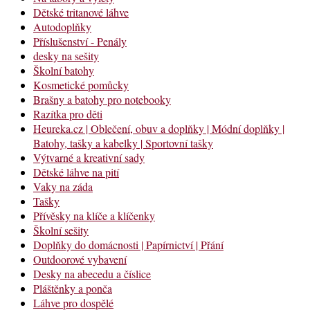
Dětské tritanové láhve
Autodoplňky
Příslušenství - Penály
desky na sešity
Školní batohy
Kosmetické pomůcky
Brašny a batohy pro notebooky
Razítka pro děti
Heureka.cz | Oblečení, obuv a doplňky | Módní doplňky |
Batohy, tašky a kabelky | Sportovní tašky
Výtvarné a kreativní sady
Dětské láhve na pití
Vaky na záda
Tašky
Přívěsky na klíče a klíčenky
Školní sešity
Doplňky do domácnosti | Papírnictví | Přání
Outdoorové vybavení
Desky na abecedu a číslice
Pláštěnky a ponča
Láhve pro dospělé