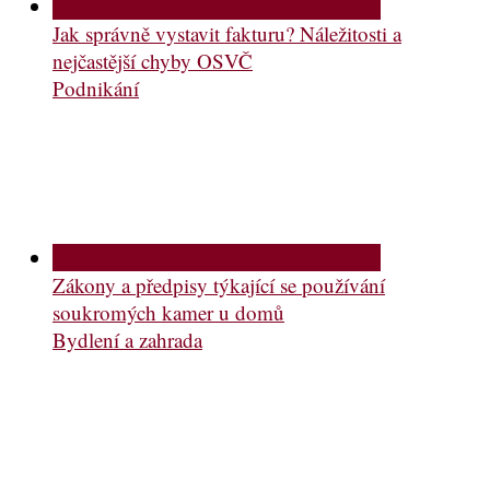
Jak správně vystavit fakturu? Náležitosti a
nejčastější chyby OSVČ
Podnikání
Zákony a předpisy týkající se používání
soukromých kamer u domů
Bydlení a zahrada