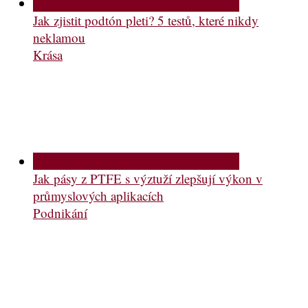
Jak zjistit podtón pleti? 5 testů, které nikdy
neklamou
Krása
Jak pásy z PTFE s výztuží zlepšují výkon v
průmyslových aplikacích
Podnikání