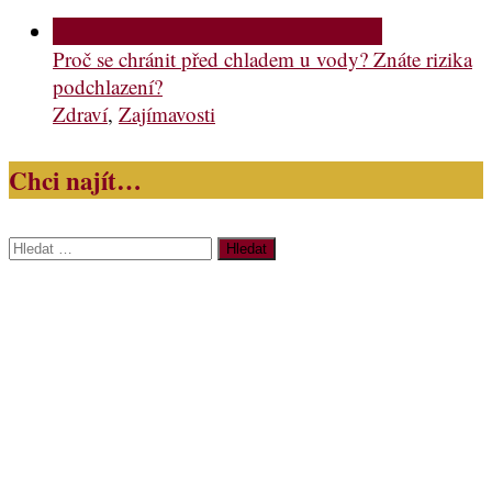
Proč se chránit před chladem u vody? Znáte rizika
podchlazení?
Zdraví
,
Zajímavosti
Chci najít…
Vyhledávání