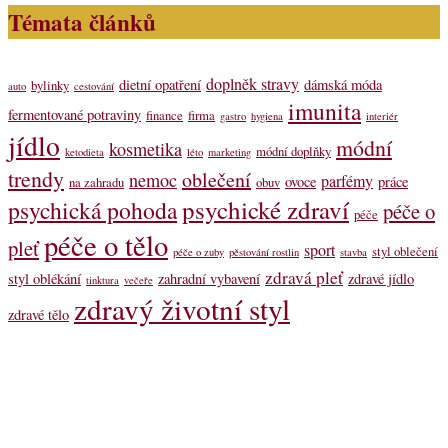
Témata článků
doplněk stravy
dietní opatření
dámská móda
bylinky
auto
cestování
imunita
fermentované potraviny
finance
firma
gastro
hygiena
interiér
jídlo
módní
kosmetika
módní doplňky
ketodieta
léto
marketing
trendy
oblečení
nemoc
parfémy
ovoce
práce
na zahradu
obuv
psychické zdraví
psychická pohoda
péče o
péče
péče o tělo
pleť
sport
styl oblečení
péče o zuby
pěstování rostlin
stavba
zdravá pleť
styl oblékání
zahradní vybavení
zdravé jídlo
tinktura
večeře
zdravý životní styl
zdravé tělo