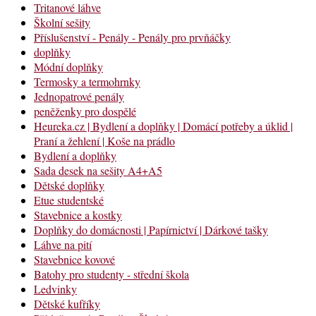
Tritanové láhve
Školní sešity
Příslušenství - Penály - Penály pro prvňáčky
doplňky
Módní doplňky
Termosky a termohrnky
Jednopatrové penály
peněženky pro dospělé
Heureka.cz | Bydlení a doplňky | Domácí potřeby a úklid |
Praní a žehlení | Koše na prádlo
Bydlení a doplňky
Sada desek na sešity A4+A5
Dětské doplňky
Etue studentské
Stavebnice a kostky
Doplňky do domácnosti | Papírnictví | Dárkové tašky
Láhve na pití
Stavebnice kovové
Batohy pro studenty - střední škola
Ledvinky
Dětské kufříky