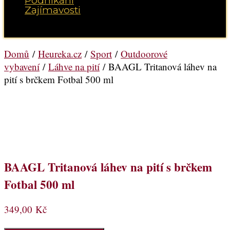
Podnikání
Zajímavosti
Vyberte možnost Stránka
Domů
/
Heureka.cz
/
Sport
/
Outdoorové
vybavení
/
Láhve na pití
/ BAAGL Tritanová láhev na
pití s brčkem Fotbal 500 ml
BAAGL Tritanová láhev na pití s brčkem
Fotbal 500 ml
349,00
Kč