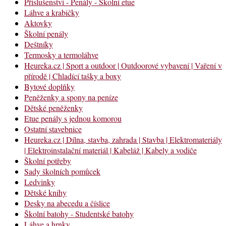
Příslušenství - Penály - Školní etue
Láhve a krabičky
Aktovky
Školní penály
Deštníky
Termosky a termoláhve
Heureka.cz | Sport a outdoor | Outdoorové vybavení | Vaření v
přírodě | Chladící tašky a boxy
Bytové doplňky
Peněženky a spony na peníze
Dětské peněženky
Etue penály s jednou komorou
Ostatní stavebnice
Heureka.cz | Dílna, stavba, zahrada | Stavba | Elektromateriály
| Elektroinstalační materiál | Kabeláž | Kabely a vodiče
Školní potřeby
Sady školních pomůcek
Ledvinky
Dětské knihy
Desky na abecedu a číslice
Školní batohy - Studentské batohy
Láhve a hrnky