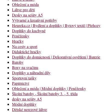
Oblečení a móda
Láhve pro děti
Desky na sešity A5
Výtvarné a kreativní potřeby
Heureka.cz | Bydlení a doplňky | Bytový textil | Přehozy
Doplňky do kuchyně
Peněženky
Hračky
Na cesty a sport
Didaktické hračky
Doplňky do domácnosti | Dekorativní osvětlení | Baterie
Batohy
Boxy na svačinu
Doplňky a náhradní díly
Sportovní tašky
Papírnictví
Oblečení a móda | Módní doplňky | Peněženky
Školní batohy - Školní batohy 3. - 5. třída
desky na sešity A5
Módní doplňky
Dětské nerezové láhve