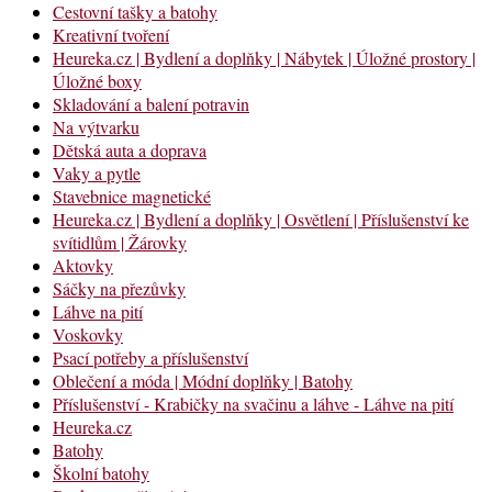
Cestovní tašky a batohy
Kreativní tvoření
Heureka.cz | Bydlení a doplňky | Nábytek | Úložné prostory |
Úložné boxy
Skladování a balení potravin
Na výtvarku
Dětská auta a doprava
Vaky a pytle
Stavebnice magnetické
Heureka.cz | Bydlení a doplňky | Osvětlení | Příslušenství ke
svítidlům | Žárovky
Aktovky
Sáčky na přezůvky
Láhve na pití
Voskovky
Psací potřeby a příslušenství
Oblečení a móda | Módní doplňky | Batohy
Příslušenství - Krabičky na svačinu a láhve - Láhve na pití
Heureka.cz
Batohy
Školní batohy