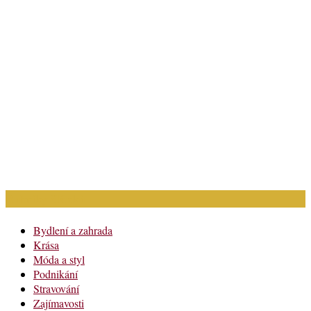
Rubriky článků
Bydlení a zahrada
Krása
Móda a styl
Podnikání
Stravování
Zajímavosti