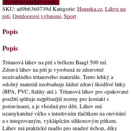
Prohlédnout detailně v e-shopu
SKU:
ad9b6360739d
Kategorie:
Heureka.cz
,
Láhve na
pití
,
Outdoorové vybavení
,
Sport
Popis
Popis
Tritanová láhev na pití s brčkem Baagl 500 ml.
Zdravá láhev na pití je vyrobená ze zdravotně
nezávadného tritanového materiálu. Tento lehký a
odolný materiál neobsahuje žádné zdraví škodlivé látky
(BPA, PVC, ftaláty atd.). Tritanová láhev pro opakované
použití splňuje nejpřísnější normy pro kontakt s
potravinami, a je vhodná pro děti. Láhev má
uzamykatelné víčko s intuitivním tlačítkem na otevírání
a s integrovaným, vyklápěcím silikonovým pítkem.
Láhev má praktické madlo pro snadný úchop, díky