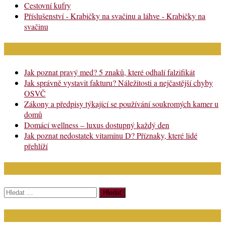
Cestovní kufry
Příslušenství - Krabičky na svačinu a láhve - Krabičky na
svačinu
Nejnovější články
Jak poznat pravý med? 5 znaků, které odhalí falzifikát
Jak správně vystavit fakturu? Náležitosti a nejčastější chyby
OSVČ
Zákony a předpisy týkající se používání soukromých kamer u
domů
Domácí wellness – luxus dostupný každý den
Jak poznat nedostatek vitamínu D? Příznaky, které lidé
přehlíží
Chci najít:
Vyhledávání
Kontakt