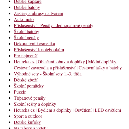
Dětské kapsáře
Dětské batohy
Zástěry a ubrusy na tvoření
Auto-moto
Příslušenství - Penály - Jednopatrové penály
Školní batohy
Školní penály
Dekorativní kosmetika
Příslušenství k notebookům
Pro nejmenší
Heureka.cz | Oblečení, obuv a doplňky | Módní doplňky |
Cestovní zavazadla a příslušenství | Cestovní tašky a batohy
Výhodné sety - Školní sety 1.-3. třída
Dětské zboží
Školní pomůcky
Puzzle
Třípatrové penály
Školní sešity a doplňky
Heureka.cz | Bydlení a doplňky | Osvětlení | LED osvětlení
Sport a outdoor
Dětské kufříky
Na tábory a výlety