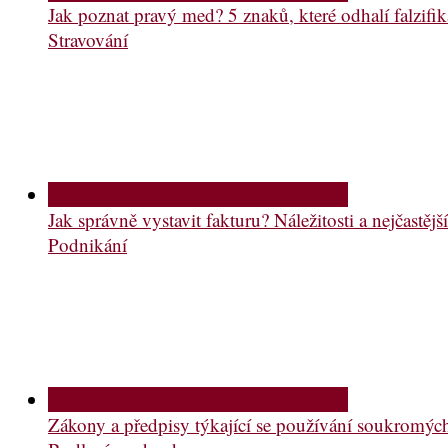
Jak poznat pravý med? 5 znaků, které odhalí falzifik
Stravování
Jak správně vystavit fakturu? Náležitosti a nejčastě
Podnikání
Zákony a předpisy týkající se používání soukromý