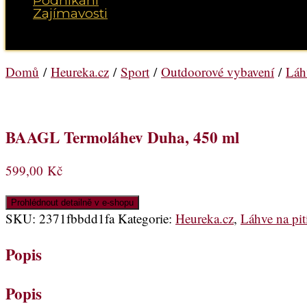
Podnikání
Zajímavosti
Vyberte možnost Stránka
Domů
/
Heureka.cz
/
Sport
/
Outdoorové vybavení
/
Láhv
BAAGL Termoláhev Duha, 450 ml
599,00
Kč
Prohlédnout detailně v e-shopu
SKU:
2371fbbdd1fa
Kategorie:
Heureka.cz
,
Láhve na pit
Popis
Popis