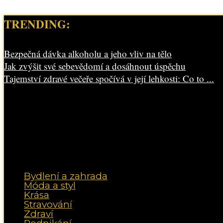
TRENDING:
Bezpečná dávka alkoholu a jeho vliv na tělo
Jak zvýšit své sebevědomí a dosáhnout úspěchu
Tajemství zdravé večeře spočívá v její lehkosti: Co to ...
Bydlení a zahrada
Móda a styl
Krása
Stravování
Zdraví