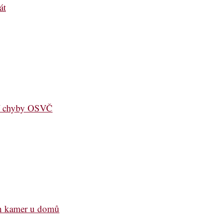
át
jší chyby OSVČ
ch kamer u domů