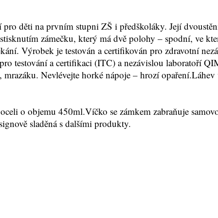
ro děti na prvním stupni ZŠ i předškoláky. Její dvoustěnn
tisknutím zámečku, který má dvě polohy – spodní, ve které l
ání. Výrobek je testován a certifikován pro zdravotní nezá
pro testování a certifikaci (ITC) a nezávislou laboratoří Q
mrazáku. Nevlévejte horké nápoje – hrozí opaření.Láhev 
 oceli o objemu 450ml.Víčko se zámkem zabraňuje samovol
signově sladěná s dalšími produkty.