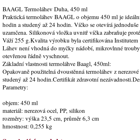
BAAGL Termoláhev Duha, 450 ml
Praktická termoláhev BAAGL o objemu 450 ml je ideální p
hodin a studený až 24 hodin. Víčko se otevírá jednoduše s
uzamčena. Silikonová vložka uvnitř víčka zabraňuje proték
Váží 255 g.Kvalita výrobku byla certifikována Institutem 
Láhev není vhodná do myčky nádobí, mikrovlnné trouby, 
otevřenou řádně vyschnout.
Základní vlastnosti termoláhve Baagl, 450ml:
Opakovaně použitelná dvoustěnná termoláhev z nerezové
studený až 24 hodin.Certifikát zdravotní nezávadnosti.De
Parametry:
objem: 450 ml
materiál: nerezová ocel, PP, silikon
rozměry: výška 23,5 cm, průměr 6,3 cm
hmostnost: 0,255 kg