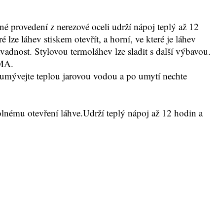
é provedení z nerezové oceli udrží nápoj teplý až 12
ze láhev stiskem otevřít, a horní, ve které je láhev
vadnost. Stylovou termoláhev lze sladit s další výbavou.
IMA.
umývejte teplou jarovou vodou a po umytí nechte
nému otevření láhve.Udrží teplý nápoj až 12 hodin a