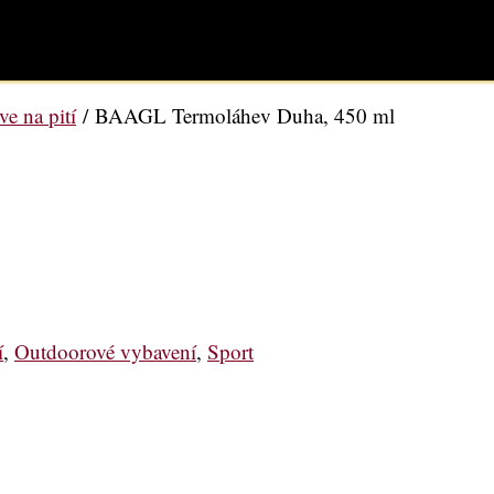
e na pití
/ BAAGL Termoláhev Duha, 450 ml
í
,
Outdoorové vybavení
,
Sport