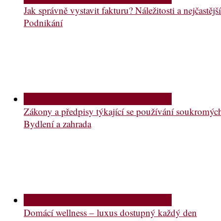
Jak správně vystavit fakturu? Náležitosti a nejčastě
Podnikání
Zákony a předpisy týkající se používání soukromý
Bydlení a zahrada
Domácí wellness – luxus dostupný každý den