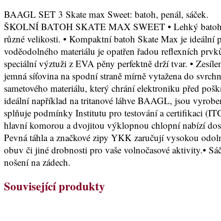
BAAGL SET 3 Skate max Sweet: batoh, penál, sáček.
ŠKOLNÍ BATOH SKATE MAX SWEET • Lehký batoh s hmot
různé velikosti. • Kompaktní batoh Skate Max je ideální 
voděodolného materiálu je opatřen řadou reflexních prvk
speciální výztuži z EVA pěny perfektně drží tvar. • Zesí
jemná síťovina na spodní straně mírně vytažena do svrchn
sametového materiálu, který chrání elektroniku před poš
ideální například na tritanové láhve BAAGL, jsou vyrobe
splňuje podmínky Institutu pro testování a certifikac
hlavní komorou a dvojitou výklopnou chlopní nabízí dosta
Pevná táhla a značkové zipy YKK zaručují vysokou odol
obuv či jiné drobnosti pro vaše volnočasové aktivity.• 
nošení na zádech.
Související produkty