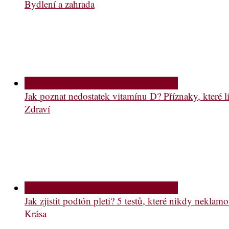
Bydlení a zahrada
Jak poznat nedostatek vitamínu D? Příznaky, které li
Zdraví
Jak zjistit podtón pleti? 5 testů, které nikdy neklam
Krása