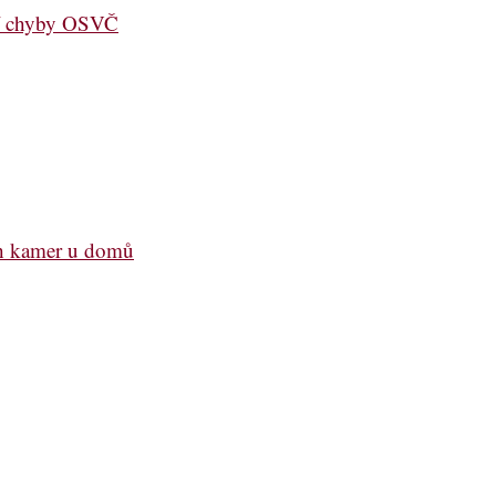
jší chyby OSVČ
ch kamer u domů