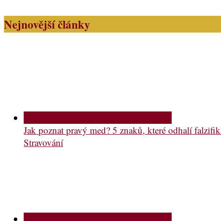
Nejnovější články
Jak poznat pravý med? 5 znaků, které odhalí falzifik
Stravování