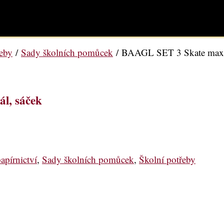
řeby
/
Sady školních pomůcek
/ BAAGL SET 3 Skate max S
l, sáček
apírnictví
,
Sady školních pomůcek
,
Školní potřeby