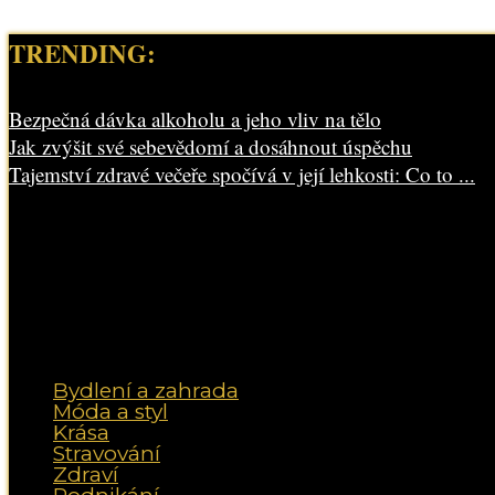
TRENDING:
Bezpečná dávka alkoholu a jeho vliv na tělo
Jak zvýšit své sebevědomí a dosáhnout úspěchu
Tajemství zdravé večeře spočívá v její lehkosti: Co to ...
Bydlení a zahrada
Móda a styl
Krása
Stravování
Zdraví