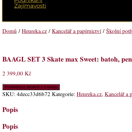
Podnikání
Zajímavosti
Vyberte možnost Stránka
Domů
/
Heureka.cz
/
Kancelář a papírnictví
/
Školní pot
BAAGL SET 3 Skate max Sweet: batoh, pená
2 399,00
Kč
Prohlédnout detailně v e-shopu
SKU:
4decc33d6b72
Kategorie:
Heureka.cz
,
Kancelář a p
Popis
Popis