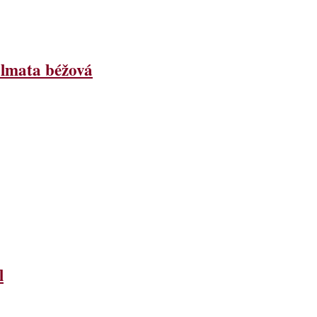
lmata béžová
l