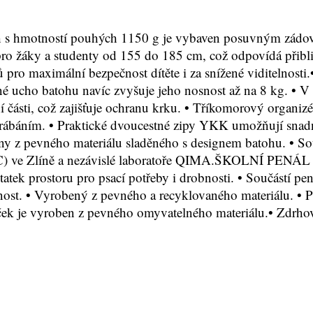
ností pouhých 1150 g je vybaven posuvným zádovým s
pro žáky a studenty od 155 do 185 cm, což odpovídá přibli
ů pro maximální bezpečnost dítěte i za snížené viditelnos
lené ucho batohu navíc zvyšuje jeho nosnost až na 8 kg. •
í části, což zajišťuje ochranu krku. • Tříkomorový organi
krábáním. • Praktické dvoucestné zipy YKK umožňují snadn
ny z pevného materiálu sladěného s designem batohu. • Sou
i (ITC) ve Zlíně a nezávislé laboratoře QIMA.ŠKOLNÍ PE
tek prostoru pro psací potřeby i drobnosti. • Součástí pen
nost. • Vyrobený z pevného a recyklovaného materiálu. 
Sáček je vyroben z pevného omyvatelného materiálu.• Zdrh