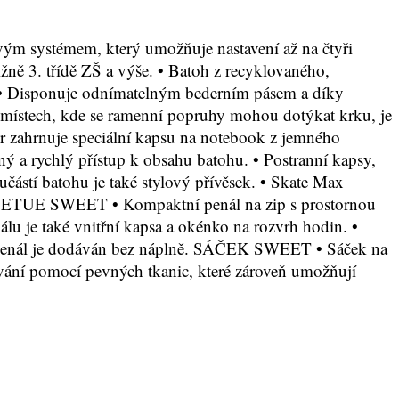
ystémem, který umožňuje nastavení až na čtyři
žně 3. třídě ZŠ a výše. • Batoh z recyklovaného,
ti.• Disponuje odnímatelným bederním pásem a díky
 V místech, kde se ramenní popruhy mohou dotýkat krku, je
zér zahrnuje speciální kapsu na notebook z jemného
ý a rychlý přístup k obsahu batohu. • Postranní kapsy,
částí batohu je také stylový přívěsek. • Skate Max
NÁL ETUE SWEET • Kompaktní penál na zip s prostornou
álu je také vnitřní kapsa a okénko na rozvrh hodin. •
• Penál je dodáván bez náplně. SÁČEK SWEET • Sáček na
ování pomocí pevných tkanic, které zároveň umožňují