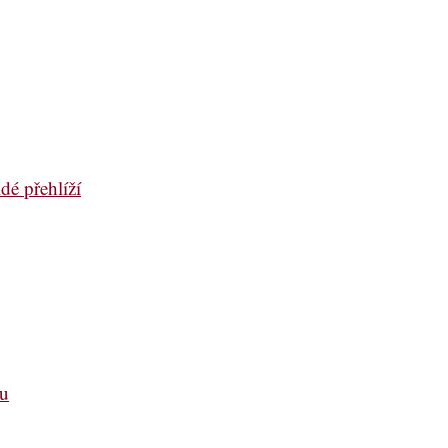
dé přehlíží
ou