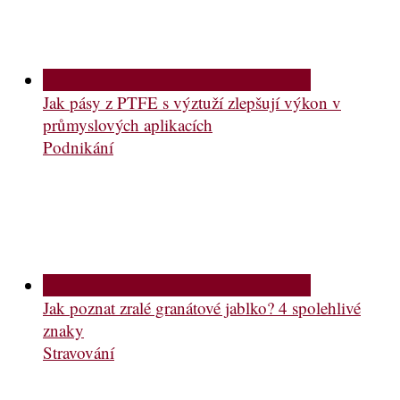
Jak pásy z PTFE s výztuží zlepšují výkon v
průmyslových aplikacích
Podnikání
Jak poznat zralé granátové jablko? 4 spolehlivé
znaky
Stravování