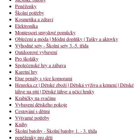
Peněženky
Školní potřeby
Kosmetika a zdraví
Elektronika
Montessori smyslové pomůcky
Oblečení a móda | Módní doplňky | Tašky a aktovky
Výhodné sety - Školní sety 3.-5. třída
Outdoorové vybavení
Pro školáky
Společenské hry a zábava
Karetní hry
Etue penály s více komorami
Heureka.cz | Dětské zboží | Dětská výživa a krmení | Dětské
láhve na pití | Dětské láhve a učící hrnky
Krabičky na svačinu
Vybavení dětského pokoje
Cestování s dětmi
Výtvarné potřeby
Knihy
Školní batohy - Školní batohy 1. - 3. třída
peněženky pro děti