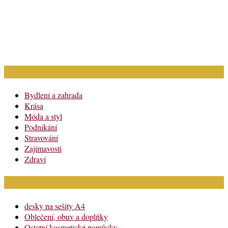
Rubriky článků
Bydlení a zahrada
Krása
Móda a styl
Podnikání
Stravování
Zajímavosti
Zdraví
Módní katalog
desky na sešity A4
Oblečení, obuv a doplňky
Ostatní kosmetické pomůcky