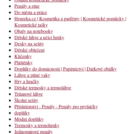
Penály a etue
Do města a práce
Heureka.cz | Kosmetika a parfémy | Kosmetické pomůcky |
Kosmetické tašky
Obaly na notebooky
Dětské láhve a učící hrnky
Desky na sešity
Dětské oblečení
Klíčenky
Pláštěnky
Doplňky do domácnosti | Papírnictví | Dárkové obálky
Láhve a pitné vaky
Hry a hračky
Dětské termosky a termoláhve
Tritanové láhve
Školní sešity
Příslušenství - Penály - Penály pro prvňáčky
doplňky
Módní doplňky
Termosky a termohrnky
Jednopatrové penály