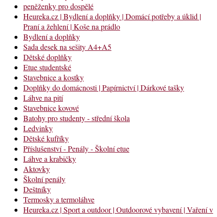
peněženky pro dospělé
Heureka.cz | Bydlení a doplňky | Domácí potřeby a úklid |
Praní a žehlení | Koše na prádlo
Bydlení a doplňky
Sada desek na sešity A4+A5
Dětské doplňky
Etue studentské
Stavebnice a kostky
Doplňky do domácnosti | Papírnictví | Dárkové tašky
Láhve na pití
Stavebnice kovové
Batohy pro studenty - střední škola
Ledvinky
Dětské kufříky
Příslušenství - Penály - Školní etue
Láhve a krabičky
Aktovky
Školní penály
Deštníky
Termosky a termoláhve
Heureka.cz | Sport a outdoor | Outdoorové vybavení | Vaření v