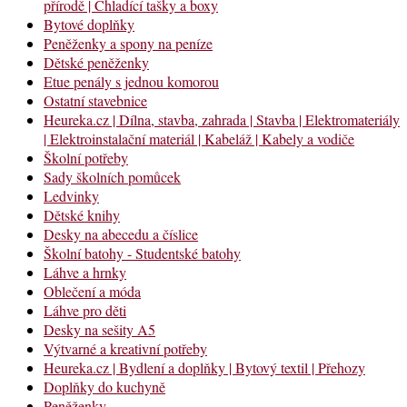
přírodě | Chladící tašky a boxy
Bytové doplňky
Peněženky a spony na peníze
Dětské peněženky
Etue penály s jednou komorou
Ostatní stavebnice
Heureka.cz | Dílna, stavba, zahrada | Stavba | Elektromateriály
| Elektroinstalační materiál | Kabeláž | Kabely a vodiče
Školní potřeby
Sady školních pomůcek
Ledvinky
Dětské knihy
Desky na abecedu a číslice
Školní batohy - Studentské batohy
Láhve a hrnky
Oblečení a móda
Láhve pro děti
Desky na sešity A5
Výtvarné a kreativní potřeby
Heureka.cz | Bydlení a doplňky | Bytový textil | Přehozy
Doplňky do kuchyně
Peněženky