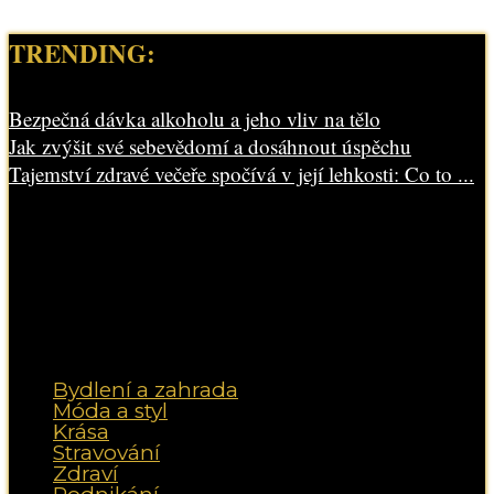
TRENDING:
Bezpečná dávka alkoholu a jeho vliv na tělo
Jak zvýšit své sebevědomí a dosáhnout úspěchu
Tajemství zdravé večeře spočívá v její lehkosti: Co to ...
Bydlení a zahrada
Móda a styl
Krása
Stravování
Zdraví