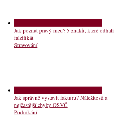
Jak poznat pravý med? 5 znaků, které odhalí
falzifikát
Stravování
Jak správně vystavit fakturu? Náležitosti a
nejčastější chyby OSVČ
Podnikání