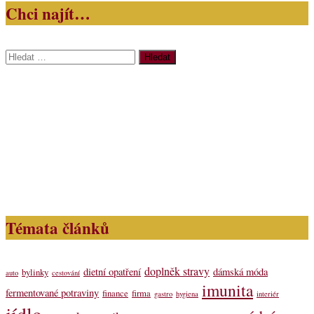
Chci najít…
Vyhledávání
Témata článků
doplněk stravy
dietní opatření
dámská móda
bylinky
auto
cestování
imunita
fermentované potraviny
finance
firma
gastro
hygiena
interiér