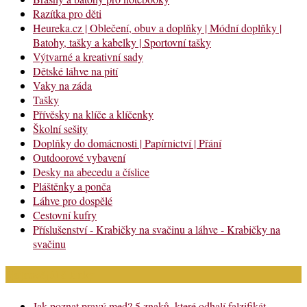
Razítka pro děti
Heureka.cz | Oblečení, obuv a doplňky | Módní doplňky |
Batohy, tašky a kabelky | Sportovní tašky
Výtvarné a kreativní sady
Dětské láhve na pití
Vaky na záda
Tašky
Přívěsky na klíče a klíčenky
Školní sešity
Doplňky do domácnosti | Papírnictví | Přání
Outdoorové vybavení
Desky na abecedu a číslice
Pláštěnky a ponča
Láhve pro dospělé
Cestovní kufry
Příslušenství - Krabičky na svačinu a láhve - Krabičky na
svačinu
Nejnovější články
Jak poznat pravý med? 5 znaků, které odhalí falzifikát