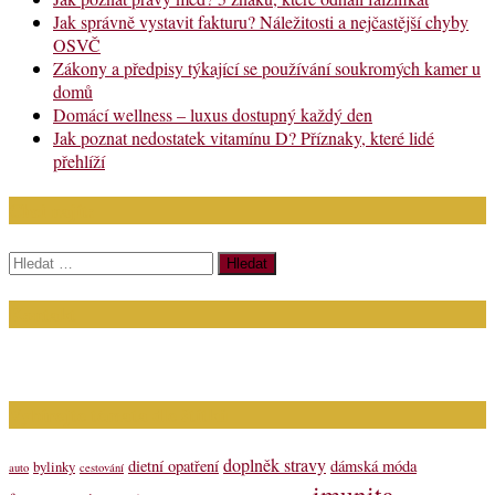
Jak správně vystavit fakturu? Náležitosti a nejčastější chyby
OSVČ
Zákony a předpisy týkající se používání soukromých kamer u
domů
Domácí wellness – luxus dostupný každý den
Jak poznat nedostatek vitamínu D? Příznaky, které lidé
přehlíží
Chci najít:
Vyhledávání
Kontakt
Napište nám (dotazy, inzerce): info@bagit.cz
Vybírejte témata dle štítků
doplněk stravy
dietní opatření
dámská móda
bylinky
auto
cestování