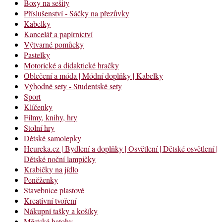
Boxy na sešity
Příslušenství - Sáčky na přezůvky
Kabelky
Kancelář a papírnictví
Výtvarné pomůcky
Pastelky
Motorické a didaktické hračky
Oblečení a móda | Módní doplňky | Kabelky
Výhodné sety - Studentské sety
Sport
Klíčenky
Filmy, knihy, hry
Stolní hry
Dětské samolepky
Heureka.cz | Bydlení a doplňky | Osvětlení | Dětské osvětlení |
Dětské noční lampičky
Krabičky na jídlo
Peněženky
Stavebnice plastové
Kreativní tvoření
Nákupní tašky a košíky
Městské batohy