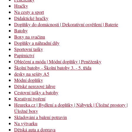
Hračky
Na cesty a sport
Didaktické hračky
Doplňky do domácnosti | Dekorativní osvětlení | Baterie
Batohy
Boxy na svačinu
Doplňky a náhradní díly
Sportovní tašky
Papírnictví
Oblečení a móda | Módní doplňky | Peněženky
Školní batohy - Školní batohy 3. - 5. třída
desky na sešity A5
Módní doplňky
Dětské nerezové láhve
Cestovní tašky a batohy
Kreativní tvoření
Heureka.cz | Bydlení a doplňky | Nábytek | Úložné prostory |
Úložné boxy
Skladování a balení potravin
Na výtvarku
Dětská auta a doprava