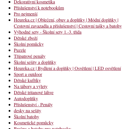
Dekorativní kosmetika
Příslušenství k notebookům
Pro nejmenší
Heureka.cz | Oblečení, obuv a doplňky | Módní doplňky |
Cestovní zavazadla a příslušenství | Cestovní tašky a batohy
Výhodné sety - Školní sety 1.-3. třída
Dětské zboží
Školní pomůcky
Puzzle
Třípatrové penály
Školní sešity a doplňky
Heureka.cz | Bydlení a doplňky | Osvětlení | LED osvětlení
Sport a outdoor
Dětské kufříky
Na tábory a výlety
Dětské tritanové láhve
Autodoplňky
Příslušenství - Penály
desky na sešity
Školní batohy
Kosmetické pomůcky
Brašny a batohy pro notebooky