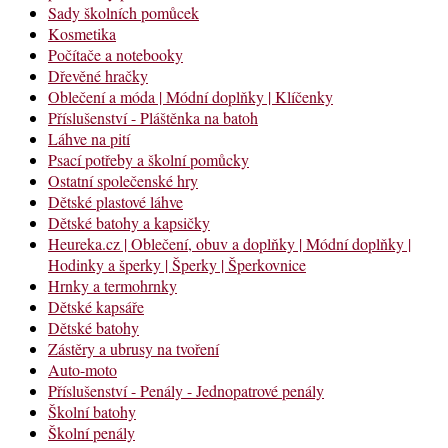
Sady školních pomůcek
Kosmetika
Počítače a notebooky
Dřevěné hračky
Oblečení a móda | Módní doplňky | Klíčenky
Příslušenství - Pláštěnka na batoh
Láhve na pití
Psací potřeby a školní pomůcky
Ostatní společenské hry
Dětské plastové láhve
Dětské batohy a kapsičky
Heureka.cz | Oblečení, obuv a doplňky | Módní doplňky |
Hodinky a šperky | Šperky | Šperkovnice
Hrnky a termohrnky
Dětské kapsáře
Dětské batohy
Zástěry a ubrusy na tvoření
Auto-moto
Příslušenství - Penály - Jednopatrové penály
Školní batohy
Školní penály