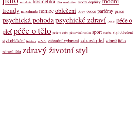
jídlo
módní
kosmetika
módní doplňky
ketodieta
léto
marketing
trendy
oblečení
nemoc
parfémy
ovoce
práce
na zahradu
obuv
psychické zdraví
psychická pohoda
péče o
péče
péče o tělo
pleť
sport
styl oblečení
péče o zuby
pěstování rostlin
stavba
zdravá pleť
styl oblékání
zahradní vybavení
zdravé jídlo
tinktura
večeře
zdravý životní styl
zdravé tělo