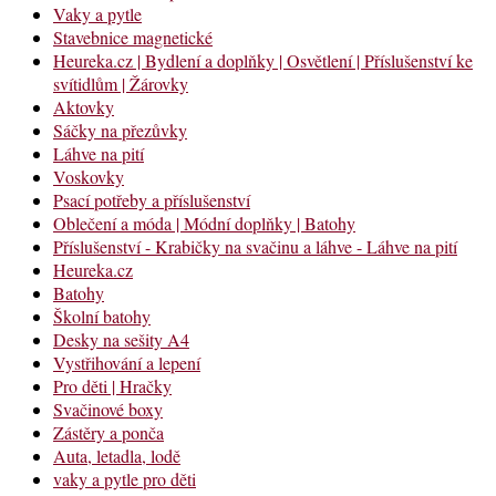
Vaky a pytle
Stavebnice magnetické
Heureka.cz | Bydlení a doplňky | Osvětlení | Příslušenství ke
svítidlům | Žárovky
Aktovky
Sáčky na přezůvky
Láhve na pití
Voskovky
Psací potřeby a příslušenství
Oblečení a móda | Módní doplňky | Batohy
Příslušenství - Krabičky na svačinu a láhve - Láhve na pití
Heureka.cz
Batohy
Školní batohy
Desky na sešity A4
Vystřihování a lepení
Pro děti | Hračky
Svačinové boxy
Zástěry a ponča
Auta, letadla, lodě
vaky a pytle pro děti