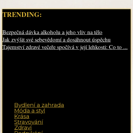
TRENDING:
Bezpečná dávka alkoholu a jeho vliv na tělo
Jak zvýšit své sebevědomí a dosáhnout úspěchu
Tajemství zdravé večeře spočívá v její lehkosti: Co to ...
Bydlení a zahrada
Móda a styl
Krása
Stravování
Zdraví