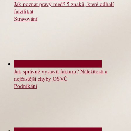
Jak poznat pravý med? 5 znaků, které odhalí
falzifikát
Stravování
Jak správně vystavit fakturu? Náležitosti a
nejčastější chyby OSVČ
Podnikání