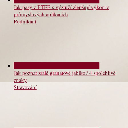
Jak pásy z PTFE s výztuží zlepšují výkon v
průmyslových aplikacích
Podnikání
Jak poznat zralé granátové jablko? 4 spolehlivé
znaky
Stravování