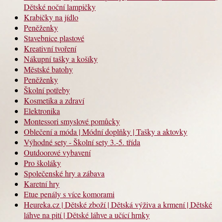
Dětské noční lampičky
Krabičky na jídlo
Peněženky
Stavebnice plastové
Kreativní tvoření
Nákupní tašky a košíky
Městské batohy
Peněženky
Školní potřeby
Kosmetika a zdraví
Elektronika
Montessori smyslové pomůcky
Oblečení a móda | Módní doplňky | Tašky a aktovky
Výhodné sety - Školní sety 3.-5. třída
Outdoorové vybavení
Pro školáky
Společenské hry a zábava
Karetní hry
Etue penály s více komorami
Heureka.cz | Dětské zboží | Dětská výživa a krmení | Dětské
láhve na pití | Dětské láhve a učící hrnky