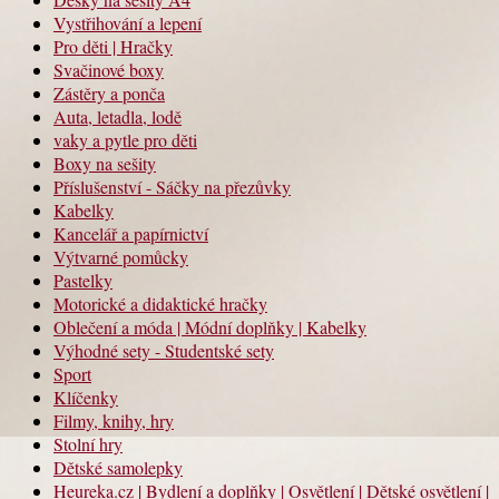
Vystřihování a lepení
Pro děti | Hračky
Svačinové boxy
Zástěry a ponča
Auta, letadla, lodě
vaky a pytle pro děti
Boxy na sešity
Příslušenství - Sáčky na přezůvky
Kabelky
Kancelář a papírnictví
Výtvarné pomůcky
Pastelky
Motorické a didaktické hračky
Oblečení a móda | Módní doplňky | Kabelky
Výhodné sety - Studentské sety
Sport
Klíčenky
Filmy, knihy, hry
Stolní hry
Dětské samolepky
Heureka.cz | Bydlení a doplňky | Osvětlení | Dětské osvětlení |