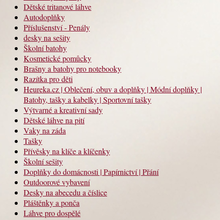
Dětské tritanové láhve
Autodoplňky
Příslušenství - Penály
desky na sešity
Školní batohy
Kosmetické pomůcky
Brašny a batohy pro notebooky
Razítka pro děti
Heureka.cz | Oblečení, obuv a doplňky | Módní doplňky |
Batohy, tašky a kabelky | Sportovní tašky
Výtvarné a kreativní sady
Dětské láhve na pití
Vaky na záda
Tašky
Přívěsky na klíče a klíčenky
Školní sešity
Doplňky do domácnosti | Papírnictví | Přání
Outdoorové vybavení
Desky na abecedu a číslice
Pláštěnky a ponča
Láhve pro dospělé