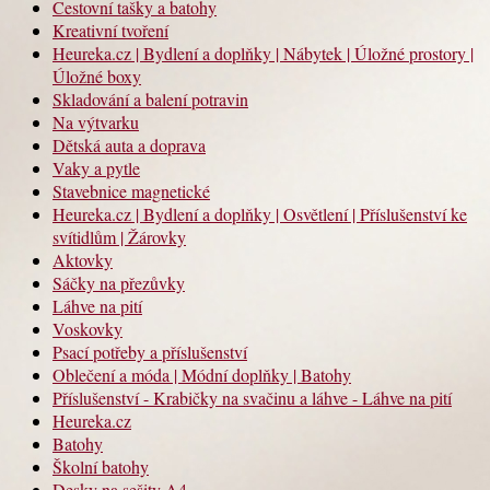
Cestovní tašky a batohy
Kreativní tvoření
Heureka.cz | Bydlení a doplňky | Nábytek | Úložné prostory |
Úložné boxy
Skladování a balení potravin
Na výtvarku
Dětská auta a doprava
Vaky a pytle
Stavebnice magnetické
Heureka.cz | Bydlení a doplňky | Osvětlení | Příslušenství ke
svítidlům | Žárovky
Aktovky
Sáčky na přezůvky
Láhve na pití
Voskovky
Psací potřeby a příslušenství
Oblečení a móda | Módní doplňky | Batohy
Příslušenství - Krabičky na svačinu a láhve - Láhve na pití
Heureka.cz
Batohy
Školní batohy
Desky na sešity A4