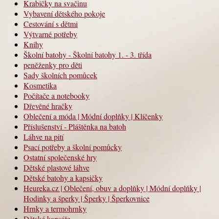
Krabičky na svačinu
Vybavení dětského pokoje
Cestování s dětmi
Výtvarné potřeby
Knihy
Školní batohy - Školní batohy 1. - 3. třída
peněženky pro děti
Sady školních pomůcek
Kosmetika
Počítače a notebooky
Dřevěné hračky
Oblečení a móda | Módní doplňky | Klíčenky
Příslušenství - Pláštěnka na batoh
Láhve na pití
Psací potřeby a školní pomůcky
Ostatní společenské hry
Dětské plastové láhve
Dětské batohy a kapsičky
Heureka.cz | Oblečení, obuv a doplňky | Módní doplňky |
Hodinky a šperky | Šperky | Šperkovnice
Hrnky a termohrnky
Dětské kapsáře