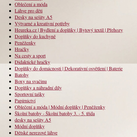
Oblečení a móda
Láhve pro děti
Desky na sešity A5
Výtvarné a kreativní potřeby
Heureka.cz | Bydlení a doplňky | Bytový textil | Přehozy
Doplňky do kuchyně
Peněženky
Hračky
Na cesty a sport
Didaktické hračky
Doplňky do domácnosti | Dekorativní osvětlení | Baterie
Batohy
Boxy na svačinu
Doplňky a náhradní díly
Sportovní tašky
Papírnictví
Oblečení a móda | Módní doplňky | Peněženky
Školní batohy - Školní batohy 3. - 5. třída
desky na sešity A5
Módní doplňky
Dětské nerezové láhve