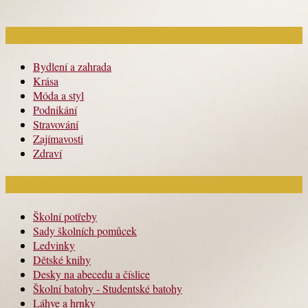
Rubriky článků
Bydlení a zahrada
Krása
Móda a styl
Podnikání
Stravování
Zajímavosti
Zdraví
Módní katalog
Školní potřeby
Sady školních pomůcek
Ledvinky
Dětské knihy
Desky na abecedu a číslice
Školní batohy - Studentské batohy
Láhve a hrnky