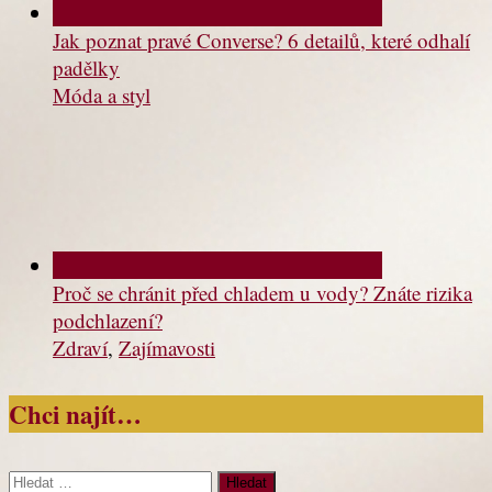
Jak poznat pravé Converse? 6 detailů, které odhalí
padělky
Móda a styl
Proč se chránit před chladem u vody? Znáte rizika
podchlazení?
Zdraví
,
Zajímavosti
Chci najít…
Vyhledávání