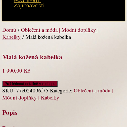
Podnikání
Zajímavosti
Vyberte možnost Stránka
Domů
/
Oblečení a móda | Módní doplňky |
Kabelky
/ Malá kožená kabelka
Malá kožená kabelka
1 990,00
Kč
Prohlédnout detailně v e-shopu
SKU:
77e024096f75
Kategorie:
Oblečení a móda |
Módní doplňky | Kabelky
Popis