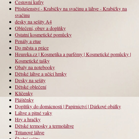
Cestovní kufry
Příslušenství - Krabičky na svačinu a láhve - Krabičky na
svačinu
desky na sešity A4
Oblečení, obuv a doplňky
Ostatní kosmetické pomůcky
Penály a etue
Do města a práce
Heureka.cz | Kosmetika a parfémy | Kosmetické pomůcky |
Kosmetické tašky
Obaly na notebooky
Dětské láhve a učící hrnky
Desky na sešity
Dětské oblečení
Klíčenky
Pláštěnky
Doplňky do domácnosti | Papírnictví | Dárkové obálky
Láhve a pitné vaky
Hry a hračky
Dětské termosky a termoláhve
Tritanové láhve
Školní sešity