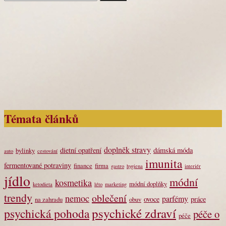
Témata článků
doplněk stravy
dietní opatření
dámská móda
bylinky
auto
cestování
imunita
fermentované potraviny
finance
firma
gastro
hygiena
interiér
jídlo
módní
kosmetika
módní doplňky
ketodieta
léto
marketing
trendy
oblečení
nemoc
parfémy
ovoce
práce
na zahradu
obuv
psychické zdraví
psychická pohoda
péče o
péče