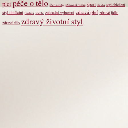
péče o tělo
pleť
sport
styl oblečení
péče o zuby
pěstování rostlin
stavba
zdravá pleť
styl oblékání
zahradní vybavení
zdravé jídlo
tinktura
večeře
zdravý životní styl
zdravé tělo