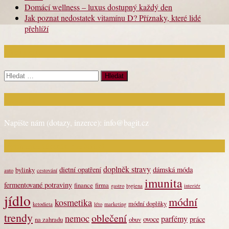
Domácí wellness – luxus dostupný každý den
Jak poznat nedostatek vitamínu D? Příznaky, které lidé
přehlíží
Chci najít:
Vyhledávání
Kontakt
Napište nám (dotazy, inzerce): info@bagit.cz
Vybírejte témata dle štítků
doplněk stravy
dietní opatření
dámská móda
bylinky
auto
cestování
imunita
fermentované potraviny
finance
firma
gastro
hygiena
interiér
jídlo
módní
kosmetika
módní doplňky
ketodieta
léto
marketing
trendy
oblečení
nemoc
parfémy
ovoce
práce
na zahradu
obuv