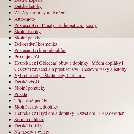
Dětské batohy
Zástěry a ubrusy na tvoření
Auto-moto
Příslušenství - Penály - Jednopatrové penály
Školní batohy
Školní penály
Dekorativní kosmetika
Příslušenství k notebookům
Pro nejmenší
Heureka.cz | Oblečení, obuv a doplňky | Módní doplňky |
Cestovní zavazadla a příslušenství | Cestovní tašky a batohy
Výhodné sety - Školní sety 1.-3. třída
Dětské zboží
Školní pomůcky
Puzzle
Třípatrové penály
Školní sešity a doplňky
Heureka.cz | Bydlení a doplňky | Osvětlení | LED osvětlení
Sport a outdoor
Dětské kufříky
Na tábory a výlety