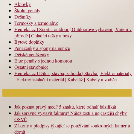
Aktovky
Školní penály
Deštníky
Termosky a termoláhve
Heureka.cz | Sport a outdoor | Outdoorové vybavení | Vaření v
přírodě | Chladící tašky a boxy
Bytové doplňky
Peněženky a spony na peníze
Dětské peněženky
Etue penály s jednou komorou
Ostatní stavebnice
Heureka.cz | Dílna, stavba, zahrada | Stavba | Elektromateriály
| Elektroinstalační materiál | Kabeláž | Kabely a vodiče
Nejnovější články
Jak poznat pravý med? 5 znaků, které odhalí falzifikát
Jak správně vystavit fakturu? Náležitosti a nejčastější chyby
OSVČ
Zákony a předpisy týkající se používání soukromých kamer u
domů