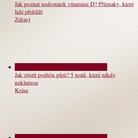
Jak poznat nedostatek vitamínu D? Příznaky, které
lidé přehlíží
Zdraví
Jak zjistit podtón pleti? 5 testů, které nikdy
neklamou
Krása