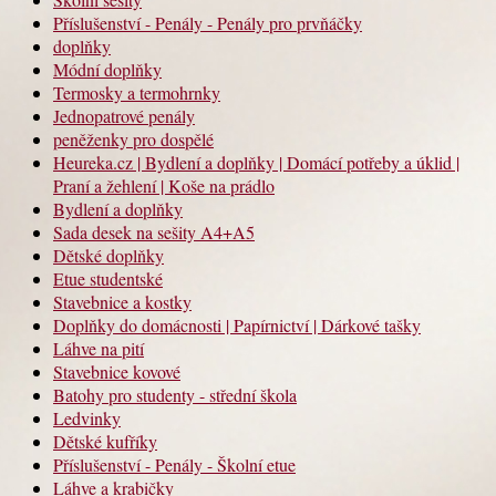
Příslušenství - Penály - Penály pro prvňáčky
doplňky
Módní doplňky
Termosky a termohrnky
Jednopatrové penály
peněženky pro dospělé
Heureka.cz | Bydlení a doplňky | Domácí potřeby a úklid |
Praní a žehlení | Koše na prádlo
Bydlení a doplňky
Sada desek na sešity A4+A5
Dětské doplňky
Etue studentské
Stavebnice a kostky
Doplňky do domácnosti | Papírnictví | Dárkové tašky
Láhve na pití
Stavebnice kovové
Batohy pro studenty - střední škola
Ledvinky
Dětské kufříky
Příslušenství - Penály - Školní etue
Láhve a krabičky