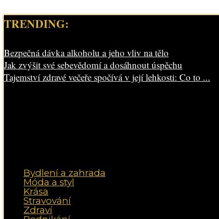
TRENDING:
Bezpečná dávka alkoholu a jeho vliv na tělo
Jak zvýšit své sebevědomí a dosáhnout úspěchu
Tajemství zdravé večeře spočívá v její lehkosti: Co to ...
Bydlení a zahrada
Móda a styl
Krása
Stravování
Zdraví