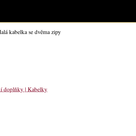
alá kabelka se dvěma zipy
í doplňky | Kabelky