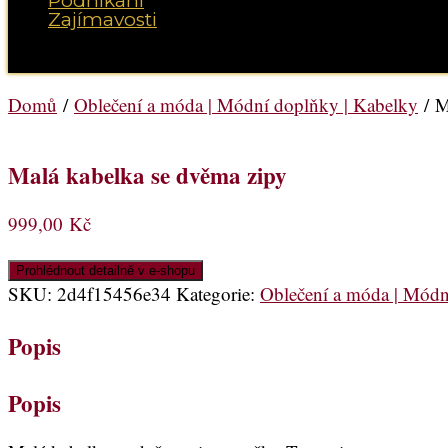
Podnikání
Zajímavosti
Vyberte možnost Stránka
Domů
/
Oblečení a móda | Módní doplňky | Kabelky
/ M
Malá kabelka se dvěma zipy
999,00
Kč
Prohlédnout detailně v e-shopu
SKU:
2d4f15456e34
Kategorie:
Oblečení a móda | Módn
Popis
Popis