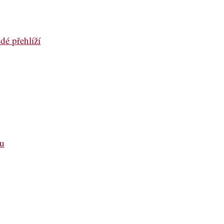
dé přehlíží
ou