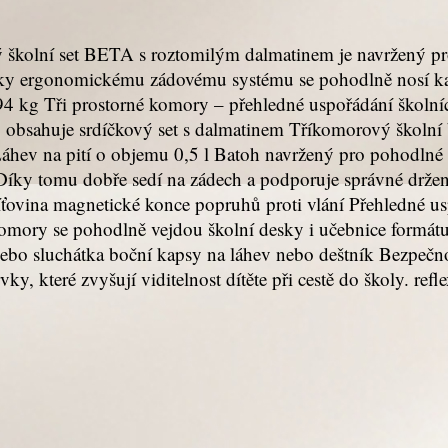
ý školní set BETA s roztomilým dalmatinem je navržený pr
 díky ergonomickému zádovému systému se pohodlně nosí ka
,94 kg Tři prostorné komory – přehledné uspořádání škol
 Co obsahuje srdíčkový set s dalmatinem Tříkomorový ško
áhev na pití o objemu 0,5 l Batoh navržený pro pohodln
. Díky tomu dobře sedí na zádech a podporuje správné drže
íťovina magnetické konce popruhů proti vlání Přehledné us
komory se pohodlně vejdou školní desky i učebnice formá
nebo sluchátka boční kapsy na láhev nebo deštník Bezpečn
y, které zvyšují viditelnost dítěte při cestě do školy. ref