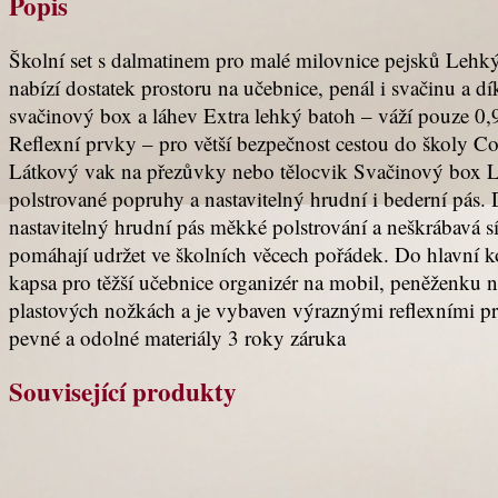
Popis
Školní set s dalmatinem pro malé milovnice pejsků Lehk
nabízí dostatek prostoru na učebnice, penál i svačinu a
svačinový box a láhev Extra lehký batoh – váží pouze 0
Reflexní prvky – pro větší bezpečnost cestou do školy
Látkový vak na přezůvky nebo tělocvik Svačinový box L
polstrované popruhy a nastavitelný hrudní i bederní pás
nastavitelný hrudní pás měkké polstrování a neškrábavá s
pomáhají udržet ve školních věcech pořádek. Do hlavní 
kapsa pro těžší učebnice organizér na mobil, peněženku 
plastových nožkách a je vybaven výraznými reflexními prvk
pevné a odolné materiály 3 roky záruka
Související produkty