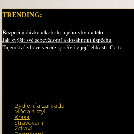
TRENDING:
Bezpečná dávka alkoholu a jeho vliv na tělo
Jak zvýšit své sebevědomí a dosáhnout úspěchu
Tajemství zdravé večeře spočívá v její lehkosti: Co to ...
Bydlení a zahrada
Móda a styl
Krása
Stravování
Zdraví