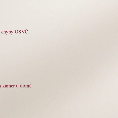
jší chyby OSVČ
ch kamer u domů