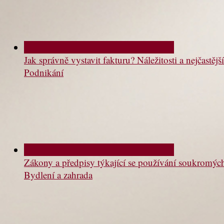
Jak správně vystavit fakturu? Náležitosti a nejčastě
Podnikání
Zákony a předpisy týkající se používání soukromý
Bydlení a zahrada