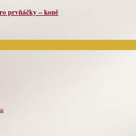
pro prvňáčky – koně
át