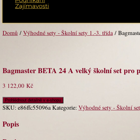
Podnikání
Zajímavosti
Vyberte možnost Stránka
Domů
/
Výhodné sety - Školní sety 1.-3. třída
/ Bagmaste
Bagmaster BETA 24 A velký školní set pro 
3 122,00
Kč
Prohlédnout detailně v e-shopu
SKU:
e86ffc55096a
Kategorie:
Výhodné sety - Školní sety
Popis