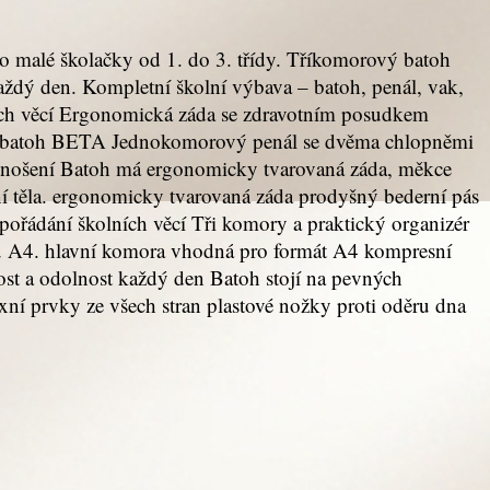
o malé školačky od 1. do 3. třídy. Tříkomorový batoh
ždý den. Kompletní školní výbava – batoh, penál, vak,
ních věcí Ergonomická záda se zdravotním posudkem
lní batoh BETA Jednokomorový penál se dvěma chlopněmi
é nošení Batoh má ergonomicky tvarovaná záda, měkce
ní těla. ergonomicky tvarovaná záda prodyšný bederní pás
pořádání školních věcí Tři komory a praktický organizér
tu A4. hlavní komora vhodná pro formát A4 kompresní
ost a odolnost každý den Batoh stojí na pevných
lexní prvky ze všech stran plastové nožky proti oděru dna