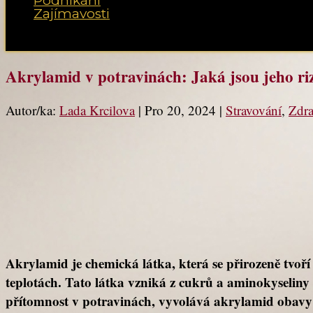
Podnikání
Zajímavosti
Vyberte možnost Stránka
Akrylamid v potravinách: Jaká jsou jeho ri
Autor/ka:
Lada Krcilova
|
Pro 20, 2024
|
Stravování
,
Zdra
Akrylamid je chemická látka, která se přirozeně tvoří
teplotách. Tato látka vzniká z cukrů a aminokyselin
přítomnost v potravinách, vyvolává akrylamid obavy