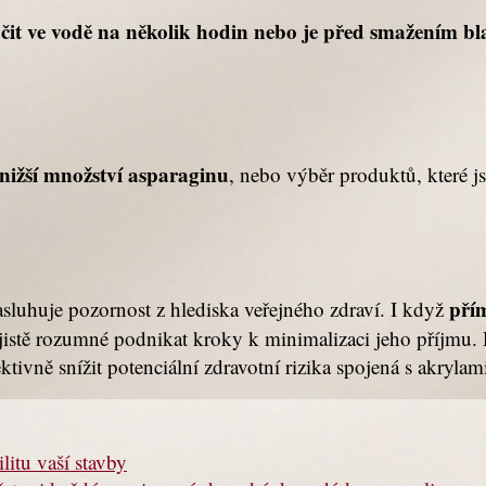
it ve vodě na několik hodin nebo je před smažením bl
 nižší množství asparaginu
, nebo výběr produktů, které j
pří
asluhuje pozornost z hlediska veřejného zdraví. I když
e jistě rozumné podnikat kroky k minimalizaci jeho příjmu
vně snížit potenciální zdravotní rizika spojená s akryla
litu vaší stavby