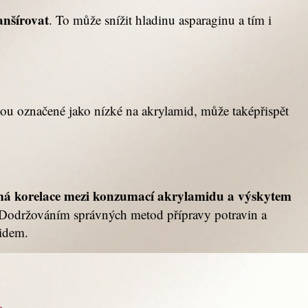
anšírovat
. To může snížit hladinu asparaginu a tím i
sou označené jako nízké na akrylamid, může taképřispět
má korelace mezi konzumací akrylamidu a výskytem
. Dodržováním správných metod přípravy potravin a
midem.