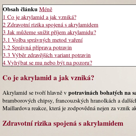
Obsah článku
Méně
1
Co je akrylamid a jak vzniká?
2
Zdravotní rizika spojená s akrylamidem
3
Jak můžeme snížit příjem akrylamidu?
3.1
Volba správných metod vaření
3.2
Správná příprava potravin
3.3
Výběr zdravějších variant potravin
4
Vyhýbat se mu nebo být na pozoru?
Co je akrylamid a jak vzniká?
potravinách bohatých na sa
Akrylamid se tvoří hlavně v
bramborových chipsy, francouzských hranolkách a dalšíc
Maillardova reakce, která je zodpovědná nejen za vznik a
Zdravotní rizika spojená s akrylamidem