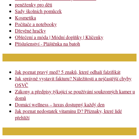
peněženky pro děti
Sady školních pomůcek
Kosmetika
Počítače a notebooky
Dřevěné hračky
Oblečení a móda | Módní doplňky | Klíčenky
Příslušenství - Pláštěnka na batoh
Nejnovější články
Jak poznat pravý med? 5 znaků, které odhalí falzifikát
Jak správně vystavit fakturu? Náležitosti a nejčastější chyby
OSVČ
Zákony a předpisy týkající se používání soukromých kamer u
domů
Domácí wellness – luxus dostupný každý den
Jak poznat nedostatek vitamínu D? Příznaky, které lidé
přehlíží
Chci najít: