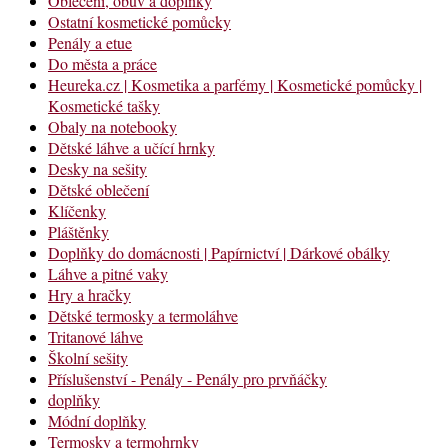
Oblečení, obuv a doplňky
Ostatní kosmetické pomůcky
Penály a etue
Do města a práce
Heureka.cz | Kosmetika a parfémy | Kosmetické pomůcky |
Kosmetické tašky
Obaly na notebooky
Dětské láhve a učící hrnky
Desky na sešity
Dětské oblečení
Klíčenky
Pláštěnky
Doplňky do domácnosti | Papírnictví | Dárkové obálky
Láhve a pitné vaky
Hry a hračky
Dětské termosky a termoláhve
Tritanové láhve
Školní sešity
Příslušenství - Penály - Penály pro prvňáčky
doplňky
Módní doplňky
Termosky a termohrnky