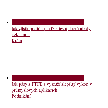
Jak zjistit podtón pleti? 5 testů, které nikdy
neklamou
Krása
Jak pásy z PTFE s výztuží zlepšují výkon v
průmyslových aplikacích
Podnikání