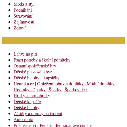
Móda a styl
Podnikání
Stravování
Zajímavosti
Zdraví
Módní katalog
Láhve na pití
Psací potřeby a školní pomůcky
Ostatní společenské hry
Dětské plastové láhve
Dětské batohy a kapsičky
Heureka.cz | Oblečení, obuv a doplňky | Módní doplňky |
Hodinky a šperky | Šperky | Šperkovnice
Hrnky a termohrnky
Dětské kapsáře
Dětské batohy
Zástěry a ubrusy na tvoření
Auto-moto
Příslušenství - Penály - Jednopatrové penály