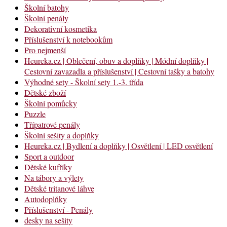
Školní batohy
Školní penály
Dekorativní kosmetika
Příslušenství k notebookům
Pro nejmenší
Heureka.cz | Oblečení, obuv a doplňky | Módní doplňky |
Cestovní zavazadla a příslušenství | Cestovní tašky a batohy
Výhodné sety - Školní sety 1.-3. třída
Dětské zboží
Školní pomůcky
Puzzle
Třípatrové penály
Školní sešity a doplňky
Heureka.cz | Bydlení a doplňky | Osvětlení | LED osvětlení
Sport a outdoor
Dětské kufříky
Na tábory a výlety
Dětské tritanové láhve
Autodoplňky
Příslušenství - Penály
desky na sešity