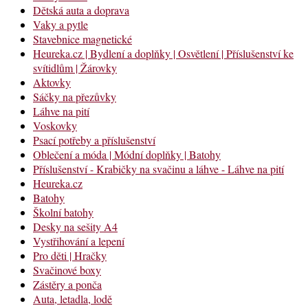
Dětská auta a doprava
Vaky a pytle
Stavebnice magnetické
Heureka.cz | Bydlení a doplňky | Osvětlení | Příslušenství ke
svítidlům | Žárovky
Aktovky
Sáčky na přezůvky
Láhve na pití
Voskovky
Psací potřeby a příslušenství
Oblečení a móda | Módní doplňky | Batohy
Příslušenství - Krabičky na svačinu a láhve - Láhve na pití
Heureka.cz
Batohy
Školní batohy
Desky na sešity A4
Vystřihování a lepení
Pro děti | Hračky
Svačinové boxy
Zástěry a ponča
Auta, letadla, lodě