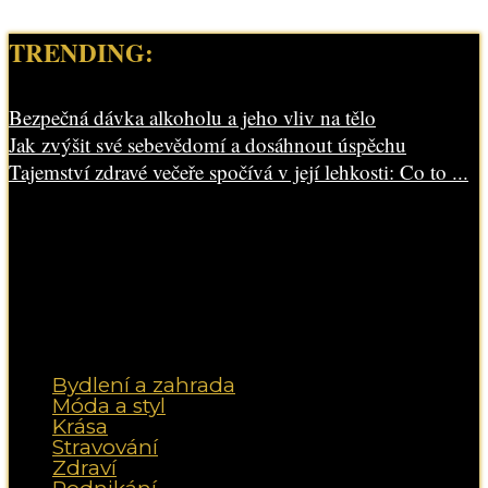
TRENDING:
Bezpečná dávka alkoholu a jeho vliv na tělo
Jak zvýšit své sebevědomí a dosáhnout úspěchu
Tajemství zdravé večeře spočívá v její lehkosti: Co to ...
Bydlení a zahrada
Móda a styl
Krása
Stravování
Zdraví