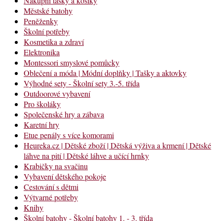
Nákupní tašky a košíky
Městské batohy
Peněženky
Školní potřeby
Kosmetika a zdraví
Elektronika
Montessori smyslové pomůcky
Oblečení a móda | Módní doplňky | Tašky a aktovky
Výhodné sety - Školní sety 3.-5. třída
Outdoorové vybavení
Pro školáky
Společenské hry a zábava
Karetní hry
Etue penály s více komorami
Heureka.cz | Dětské zboží | Dětská výživa a krmení | Dětské
láhve na pití | Dětské láhve a učící hrnky
Krabičky na svačinu
Vybavení dětského pokoje
Cestování s dětmi
Výtvarné potřeby
Knihy
Školní batohy - Školní batohy 1. - 3. třída