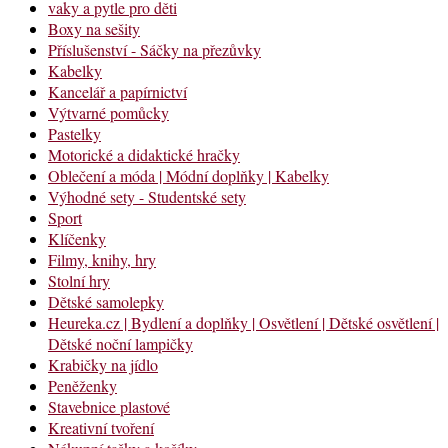
vaky a pytle pro děti
Boxy na sešity
Příslušenství - Sáčky na přezůvky
Kabelky
Kancelář a papírnictví
Výtvarné pomůcky
Pastelky
Motorické a didaktické hračky
Oblečení a móda | Módní doplňky | Kabelky
Výhodné sety - Studentské sety
Sport
Klíčenky
Filmy, knihy, hry
Stolní hry
Dětské samolepky
Heureka.cz | Bydlení a doplňky | Osvětlení | Dětské osvětlení |
Dětské noční lampičky
Krabičky na jídlo
Peněženky
Stavebnice plastové
Kreativní tvoření