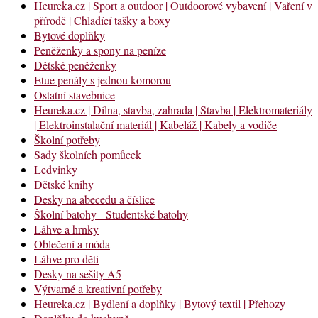
Heureka.cz | Sport a outdoor | Outdoorové vybavení | Vaření v
přírodě | Chladící tašky a boxy
Bytové doplňky
Peněženky a spony na peníze
Dětské peněženky
Etue penály s jednou komorou
Ostatní stavebnice
Heureka.cz | Dílna, stavba, zahrada | Stavba | Elektromateriály
| Elektroinstalační materiál | Kabeláž | Kabely a vodiče
Školní potřeby
Sady školních pomůcek
Ledvinky
Dětské knihy
Desky na abecedu a číslice
Školní batohy - Studentské batohy
Láhve a hrnky
Oblečení a móda
Láhve pro děti
Desky na sešity A5
Výtvarné a kreativní potřeby
Heureka.cz | Bydlení a doplňky | Bytový textil | Přehozy