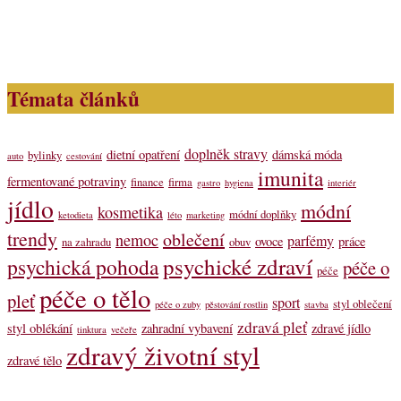
Témata článků
doplněk stravy
dietní opatření
dámská móda
bylinky
auto
cestování
imunita
fermentované potraviny
finance
firma
gastro
hygiena
interiér
jídlo
módní
kosmetika
módní doplňky
ketodieta
léto
marketing
trendy
oblečení
nemoc
parfémy
ovoce
práce
na zahradu
obuv
psychické zdraví
psychická pohoda
péče o
péče
péče o tělo
pleť
sport
styl oblečení
péče o zuby
pěstování rostlin
stavba
zdravá pleť
styl oblékání
zahradní vybavení
zdravé jídlo
tinktura
večeře
zdravý životní styl
zdravé tělo