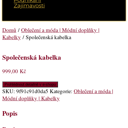
Podnikání
Zajímavosti
Vyberte možnost Stránka
Domů
/
Oblečení a móda | Módní doplňky |
Kabelky
/ Společenská kabelka
Společenská kabelka
999,00
Kč
Prohlédnout detailně v e-shopu
SKU:
9f91c91d0da5
Kategorie:
Oblečení a móda |
Módní doplňky | Kabelky
Popis