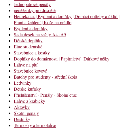
Jednopatrové penály
peněženky pro dospělé
Heureka.cz | Bydlení a doplňky | Domácí potřeby a úklid |
Praní a žehlení | Koše na prádlo
Bydlení a doplňky
Sada desek na sešity A4+A5
Dětské doplňky
Etue studentské
Stavebnice a kostky
Doplňky do domácnosti | Papírnictví | Dárkové tašky
Láhve na pití
Stavebnice kovové
Batohy pro studenty - střední škola
Ledvinky
Dětské kufříky
Příslušenství - Penály - Školní etue
Láhve a krabičky
Aktovky
Školní penály
Deštníky
Termosky a termoláhve