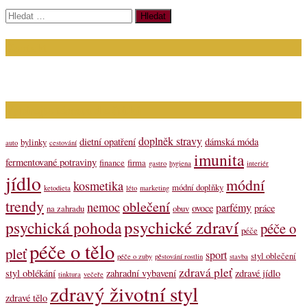
Vyhledávání
Kontakt
Napište nám (dotazy, inzerce): info@bagit.cz
Vybírejte témata dle štítků
doplněk stravy
dietní opatření
dámská móda
bylinky
auto
cestování
imunita
fermentované potraviny
finance
firma
gastro
hygiena
interiér
jídlo
módní
kosmetika
módní doplňky
ketodieta
léto
marketing
trendy
oblečení
nemoc
parfémy
ovoce
práce
na zahradu
obuv
psychické zdraví
psychická pohoda
péče o
péče
péče o tělo
pleť
sport
styl oblečení
péče o zuby
pěstování rostlin
stavba
zdravá pleť
styl oblékání
zahradní vybavení
zdravé jídlo
tinktura
večeře
zdravý životní styl
zdravé tělo