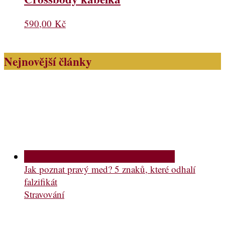
590,00
Kč
Nejnovější články
Jak poznat pravý med? 5 znaků, které odhalí
falzifikát
Stravování