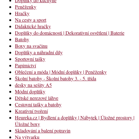
Doplňky do kuchyně
Peněženky
Hračky
Na cesty a sport
Didaktické hračky
Doplňky do domácnosti | Dekorativní osvětlení | Baterie
Batohy
Boxy na svačinu
Doplňky a náhradní díly
Sportovní tašky
Papírnictví
Oblečení a móda | Módní doplňky | Peněženky
Školní batohy - Školní batohy 3. - 5. třída
desky na sešity A5
Módní doplňky
Dětské nerezové láhve
Cestovní tašky a batohy
Kreativní tvoření
Heureka.cz | Bydlení a doplňky | Nábytek | Úložné prostory |
Úložné boxy
Skladování a balení potravin
Na výtvarku