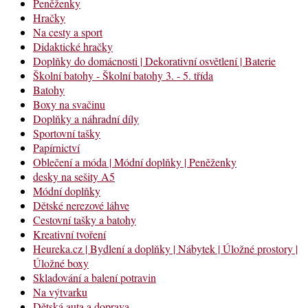
Peněženky
Hračky
Na cesty a sport
Didaktické hračky
Doplňky do domácnosti | Dekorativní osvětlení | Baterie
Školní batohy - Školní batohy 3. - 5. třída
Batohy
Boxy na svačinu
Doplňky a náhradní díly
Sportovní tašky
Papírnictví
Oblečení a móda | Módní doplňky | Peněženky
desky na sešity A5
Módní doplňky
Dětské nerezové láhve
Cestovní tašky a batohy
Kreativní tvoření
Heureka.cz | Bydlení a doplňky | Nábytek | Úložné prostory |
Úložné boxy
Skladování a balení potravin
Na výtvarku
Dětská auta a doprava