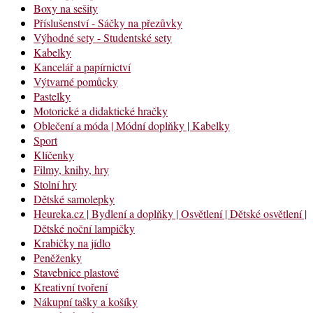
Boxy na sešity
Příslušenství - Sáčky na přezůvky
Výhodné sety - Studentské sety
Kabelky
Kancelář a papírnictví
Výtvarné pomůcky
Pastelky
Motorické a didaktické hračky
Oblečení a móda | Módní doplňky | Kabelky
Sport
Klíčenky
Filmy, knihy, hry
Stolní hry
Dětské samolepky
Heureka.cz | Bydlení a doplňky | Osvětlení | Dětské osvětlení |
Dětské noční lampičky
Krabičky na jídlo
Peněženky
Stavebnice plastové
Kreativní tvoření
Nákupní tašky a košíky