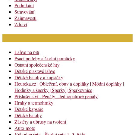
Podnikání
Stravování
Zajímavosti
Zdraví
Módní katalog
Láhve na pití
Psací potřeby a školní pomůcky
Ostatní společenské hry
Dětské plastové láhve
Dětské batohy a kapsičky
Heureka.cz | Oblečení, obuv a doplňky | Módní doplňky |
Hodinky a šperky | Šperky | Šperkovnice
Příslušenství - Penály - Jednopatrové penály
Hrnky a termohrnky
Dětské kapsáře
Dětské batohy
Zástěry a ubrusy na tvoření
Auto-moto
Výhodné sety - Školní sety 1.-3. třída