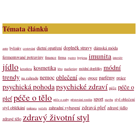
Témata článků
doplněk stravy
dietní opatření
dámská móda
bylinky
auto
cestování
imunita
fermentované potraviny
finance
firma
gastro
hygiena
interiér
jídlo
módní
kosmetika
módní doplňky
ketodieta
léto
marketing
trendy
oblečení
nemoc
parfémy
ovoce
práce
na zahradu
obuv
psychické zdraví
psychická pohoda
péče o
péče
péče o tělo
pleť
sport
styl oblečení
péče o zuby
pěstování rostlin
stavba
zdravá pleť
styl oblékání
zahradní vybavení
zdravé jídlo
tinktura
večeře
zdravý životní styl
zdravé tělo