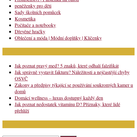
peněženky pro děti
Sady školních pomůcek
Kosmetika
Počítače a notebooky
Dřevěné hračky
Oblečení a móda | Módní doplňky | Klíčenky
Nejnovější články
Jak poznat pravý med? 5 znaků, které odhalí falzifikát
Jak správně vystavit fakturu? Náležitosti a nejčastější chyby
OSVČ
Zákony a předpisy týkající se používání soukromých kamer u
domů
Domácí wellness – luxus dostupný každý den
Jak poznat nedostatek vitamínu D? Příznaky, které lidé
přehlíží
Chci najít: