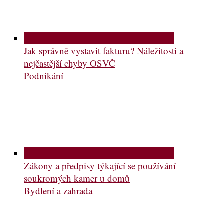
Jak správně vystavit fakturu? Náležitosti a
nejčastější chyby OSVČ
Podnikání
Zákony a předpisy týkající se používání
soukromých kamer u domů
Bydlení a zahrada