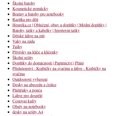
Školní batohy
Kosmetické pomůcky
Brašny a batohy pro notebooky
Razítka pro děti
Heureka.cz | Oblečení, obuv a doplňky | Módní doplňky |
Batohy, tašky a kabelky | Sportovní tašky
Dětské láhve na pití
Vaky na záda
Tašky
Přívěsky na klíče a klíčenky
Školní sešity
Doplňky do domácnosti | Papírnictví | Přání
Příslušenství - Krabičky na svačinu a láhve - Krabičky na
svačinu
Outdoorové vybavení
Desky na abecedu a číslice
Pláštěnky a ponča
Láhve pro dospělé
Cestovní kufry
Obaly na notebooky
desky na sešity A4