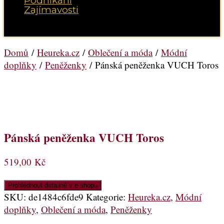
Podnikání
Zajímavosti
Vyberte možnost Stránka
Domů
/
Heureka.cz
/
Oblečení a móda
/
Módní
doplňky
/
Peněženky
/ Pánská peněženka VUCH Toros
Pánská peněženka VUCH Toros
519,00
Kč
Prohlédnout detailně v e-shopu
SKU:
de1484c6fde9
Kategorie:
Heureka.cz
,
Módní
doplňky
,
Oblečení a móda
,
Peněženky