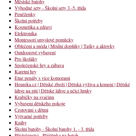
Městské batohy
Výhodné sety - Školní sety 3.-5. třída
Peněženky
Školní potřeby
Kosmetika a zdraví
Elektronika
Montessori smyslové pomůcky
Oblečení a móda | Módní doplňky | Tašky a aktovky
Outdoorové vybavení
Pro školáky
Společenské hry a zábava
Karetní hry
Etue penály s více komorami
Heureka.cz | Dětské zboží | Dětská výživa a krmení | Dětské
láhve na pití | Dětské láhve a učící hrnky
Krabičky na svačinu
Vybavení dětského pokoje
Cestování s dětmi
Výtvarné potřeby
Knihy
Školní batohy - Školní batohy 1. - 3. třída
Příslušenství - Pláštěnka na batoh