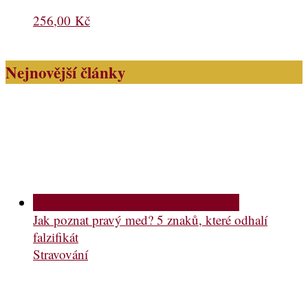
256,00
Kč
Nejnovější články
Jak poznat pravý med? 5 znaků, které odhalí
falzifikát
Stravování