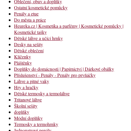
Oblečení, obuv a doplňky
Ostatní kosmetické pomůcky
Penály a etue
Do města a práce
Heureka.cz | Kosmetika a parfémy | Kosmetické pomůcky |
Kosmetické tašky
Dětské láhve a učící hrnky
Desky na sešity
Dětské oblečení
Klíčenky
Pláštěnky
Doplňky do domácnosti | Papírnictví | Dárkové obálky
Příslušenství - Penály - Penály pro prvňáčky
Láhve a pitné vaky
Hry a hračky
Dětské termosky a termoláhve
Tritanové láhve
Školní sešity
doplňky
Módní doplňky
Termosky a termohrnky
Jednopatrové penály