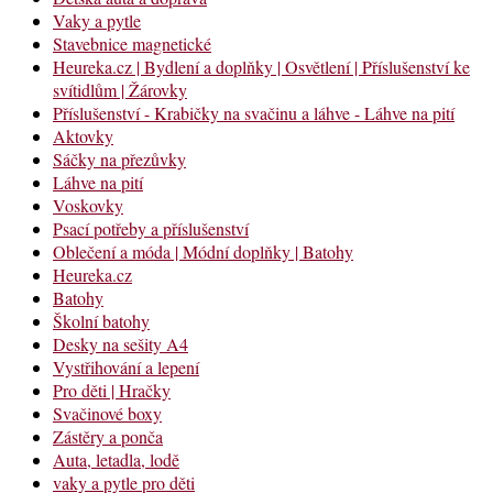
Vaky a pytle
Stavebnice magnetické
Heureka.cz | Bydlení a doplňky | Osvětlení | Příslušenství ke
svítidlům | Žárovky
Příslušenství - Krabičky na svačinu a láhve - Láhve na pití
Aktovky
Sáčky na přezůvky
Láhve na pití
Voskovky
Psací potřeby a příslušenství
Oblečení a móda | Módní doplňky | Batohy
Heureka.cz
Batohy
Školní batohy
Desky na sešity A4
Vystřihování a lepení
Pro děti | Hračky
Svačinové boxy
Zástěry a ponča
Auta, letadla, lodě
vaky a pytle pro děti