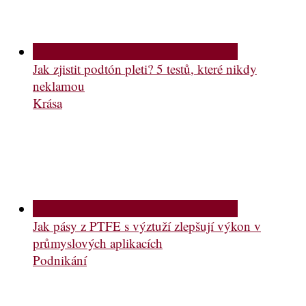
Jak zjistit podtón pleti? 5 testů, které nikdy
neklamou
Krása
Jak pásy z PTFE s výztuží zlepšují výkon v
průmyslových aplikacích
Podnikání