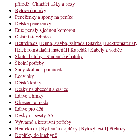
přírodě | Chladící tašky a boxy
Bytové doplňky
Peněženky a spony na peníze
Dětské peněženky
Etue penály s jednou komorou
Ostatní stavebnice
Heureka.cz | Dílna, stavba, zahrada | Stavba | Elektromateriály
| Elektroinstalační materiál | Kabeláž | Kabely a vodiče
Školní batohy - Studentské batohy
Školní potřeby
Sady školních pomůcek
Ledvinky
Dětské knihy
Desky na abecedu a číslice
Láhve a hrnky
Oblečení a móda
Láhve pro děti
Desky na sešity A5
Výtvarné a kreativní potřeby
Heureka.cz | Bydlení a doplňky | Bytový textil | Přehozy
Doplňky do kuchyně