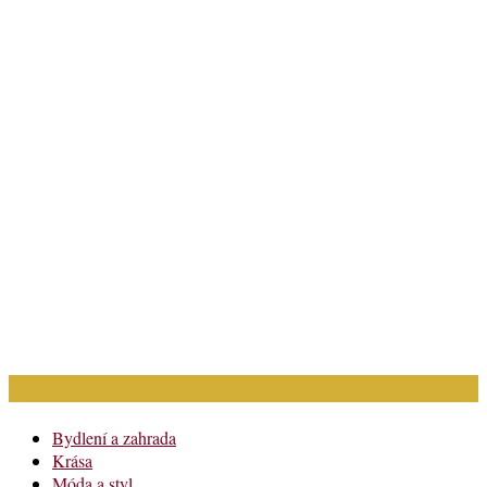
Rubriky článků
Bydlení a zahrada
Krása
Móda a styl