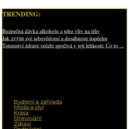
TRENDING:
Bezpečná dávka alkoholu a jeho vliv na tělo
Jak zvýšit své sebevědomí a dosáhnout úspěchu
Tajemství zdravé večeře spočívá v její lehkosti: Co to ...
Bydlení a zahrada
Móda a styl
Krása
Stravování
Zdraví