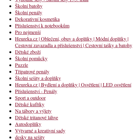
Školní batohy
Školní penály
Dekorativní kosmetika
Příslušenství k notebookům
Pro nejmenší
Heureka.cz | Oblečení, obuv a doplňky | Módní doplňky |
Cestovní zavazadla a příslušenství | Cestovní tašky a batohy
Dětské zboží
Školní pomůcky
Puzzle
Třípatrové penály
Školní sešity a doplňky
Heureka.cz | Bydlení a doplňky | Osvětlení | LED osvětlení
Příslušenství - Penály
Sport a outdoor
Dětské kufříky
Na tábory a výlety
Dětské tritanové láhve
Autodoplňky
Výtvarné a kreativní sady
desky na sešity