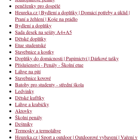
peněženky pro dospělé
Heureka.cz | Bydlení a doplňky | Domácí potřeby a úklid |
Praní a žehlení | Koše na prádlo
Bydlení a doplňky
Sada desek na sešity A4+A5
Dětské doplňky
Etue studentské
Stavebnice a kostky
Doplňky do domácnosti | Papírnictví | Dárkové tašky
Příslušenství - Penály - Školní etue
Láhve na pití
Stavebnice kovové
Batohy pro studenty - střední škola
Ledvinky
Dětské kufříky
Láhve a krabičky
Aktovky
Školní penály
Deštníky
Termosky a termoláhve
Heureka.cz | Sport a outdoor | Outdoorové vybavení | Vaření v