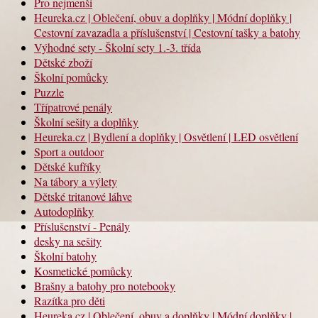
Pro nejmenší
Heureka.cz | Oblečení, obuv a doplňky | Módní doplňky |
Cestovní zavazadla a příslušenství | Cestovní tašky a batohy
Výhodné sety - Školní sety 1.-3. třída
Dětské zboží
Školní pomůcky
Puzzle
Třípatrové penály
Školní sešity a doplňky
Heureka.cz | Bydlení a doplňky | Osvětlení | LED osvětlení
Sport a outdoor
Dětské kufříky
Na tábory a výlety
Dětské tritanové láhve
Autodoplňky
Příslušenství - Penály
desky na sešity
Školní batohy
Kosmetické pomůcky
Brašny a batohy pro notebooky
Razítka pro děti
Heureka.cz | Oblečení, obuv a doplňky | Módní doplňky |