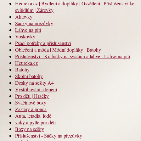
Heureka.cz | Bydlení a doplňky | Osvětlení | Příslušenství ke
svítidlům | Žárovky
Aktovky
Sáčky na přezůvky
Láhve na pití
Voskovky
Psací potřeby a příslušenství
Oblečení a móda | Módní doplňky | Batohy
Příslušenství - Krabičky na svačinu a láhve - Láhve na pití
Heureka.cz
Batohy
Školní batohy
Desky na sešity A4
Vystřihování a lepení
Pro děti | Hračky
Svačinové boxy
Zástěry a ponča
Auta, letadla, lodě
vaky a pytle pro děti
Boxy na sešity
Příslušenství - Sáčky na přezůvky