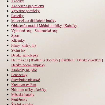
Kabelky
Kancelář a papírnictví
Výtvarné pomůcky
Pastelky
Motorické a didaktické hračky
Oblečení a móda | Módní doplňky | Kabelky
Výhodné sety - Studentské sety
Sport
Klíčenky
Filmy, knihy, hry
Stolní hry
Dětské samolepky
Heureka.cz | Bydlení a doplňky | Osvětlení | Dětské osvětlení |
Dětské noční lampičky
Krabičky na jídlo
Peněženky
Stavebnice plastové
Kreativní tvoření
Nákupní tašky a košíky
Městské batohy
Peněženky
Školní potřeby