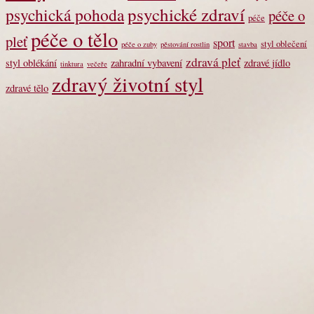
psychické zdraví
psychická pohoda
péče o
péče
péče o tělo
pleť
sport
styl oblečení
péče o zuby
pěstování rostlin
stavba
zdravá pleť
styl oblékání
zahradní vybavení
zdravé jídlo
tinktura
večeře
zdravý životní styl
zdravé tělo