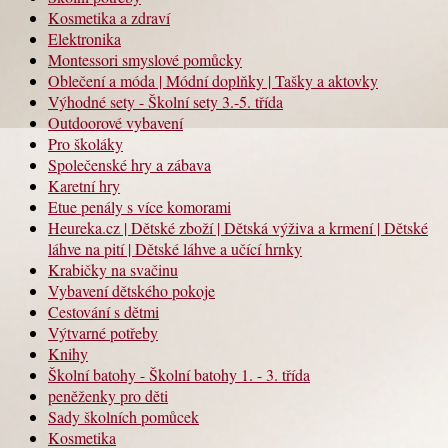
Kosmetika a zdraví
Elektronika
Montessori smyslové pomůcky
Oblečení a móda | Módní doplňky | Tašky a aktovky
Výhodné sety - Školní sety 3.-5. třída
Outdoorové vybavení
Pro školáky
Společenské hry a zábava
Karetní hry
Etue penály s více komorami
Heureka.cz | Dětské zboží | Dětská výživa a krmení | Dětské
láhve na pití | Dětské láhve a učící hrnky
Krabičky na svačinu
Vybavení dětského pokoje
Cestování s dětmi
Výtvarné potřeby
Knihy
Školní batohy - Školní batohy 1. - 3. třída
peněženky pro děti
Sady školních pomůcek
Kosmetika