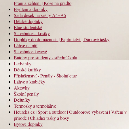
Praní a žehlení | Koše na prádlo
Bydlení a doplňky
Sada desek na sešity A4+A5
Dětské doplňky
Etue studentské
Stavebnice a kostky
Doplňky do domácnosti | Papírnictví | Dárkové tašky
Láhve na pití
Stavebnice kovové
Batohy pro studenty - střední škola
Ledvinky
Dětské kufříky
Příslušenství - Penály - Školní etue
Láhve a krabičky
Aktovky
Školní penály
Deštníky
Termosky a termoláhve
Heureka.cz | Sport a outdoor | Outdoorové vybavení | Vaření v
přírodě | Chladící tašky a boxy
Bytové doplňky