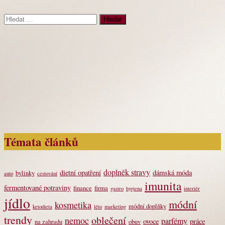
Vyhledávání
Témata článků
doplněk stravy
dietní opatření
dámská móda
bylinky
auto
cestování
imunita
fermentované potraviny
finance
firma
gastro
hygiena
interiér
jídlo
módní
kosmetika
módní doplňky
ketodieta
léto
marketing
trendy
oblečení
nemoc
parfémy
ovoce
práce
na zahradu
obuv