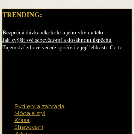
TRENDING:
Bezpečná dávka alkoholu a jeho vliv na tělo
Jak zvýšit své sebevědomí a dosáhnout úspěchu
Tajemství zdravé večeře spočívá v její lehkosti: Co to ...
Bydlení a zahrada
Móda a styl
Krása
Stravování
Zdraví