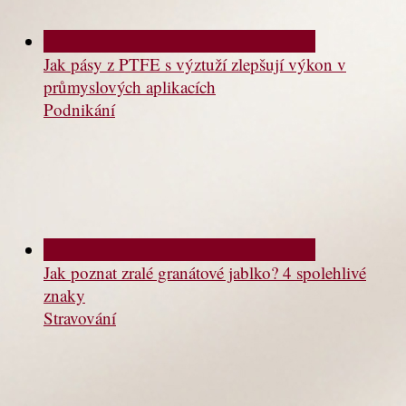
Jak pásy z PTFE s výztuží zlepšují výkon v
průmyslových aplikacích
Podnikání
Jak poznat zralé granátové jablko? 4 spolehlivé
znaky
Stravování