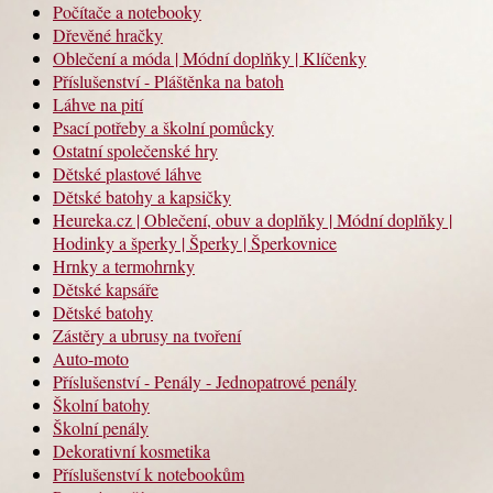
Počítače a notebooky
Dřevěné hračky
Oblečení a móda | Módní doplňky | Klíčenky
Příslušenství - Pláštěnka na batoh
Láhve na pití
Psací potřeby a školní pomůcky
Ostatní společenské hry
Dětské plastové láhve
Dětské batohy a kapsičky
Heureka.cz | Oblečení, obuv a doplňky | Módní doplňky |
Hodinky a šperky | Šperky | Šperkovnice
Hrnky a termohrnky
Dětské kapsáře
Dětské batohy
Zástěry a ubrusy na tvoření
Auto-moto
Příslušenství - Penály - Jednopatrové penály
Školní batohy
Školní penály
Dekorativní kosmetika
Příslušenství k notebookům