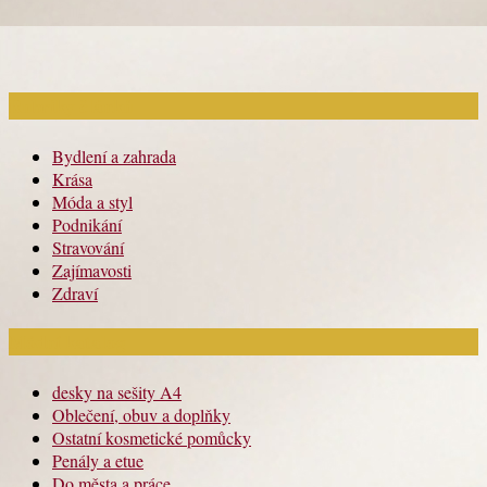
Rubriky článků
Bydlení a zahrada
Krása
Móda a styl
Podnikání
Stravování
Zajímavosti
Zdraví
Módní katalog
desky na sešity A4
Oblečení, obuv a doplňky
Ostatní kosmetické pomůcky
Penály a etue
Do města a práce