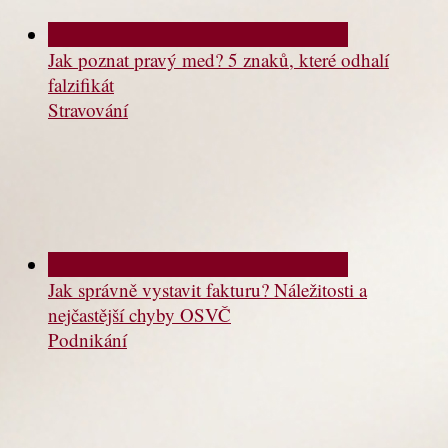
Jak poznat pravý med? 5 znaků, které odhalí
falzifikát
Stravování
Jak správně vystavit fakturu? Náležitosti a
nejčastější chyby OSVČ
Podnikání