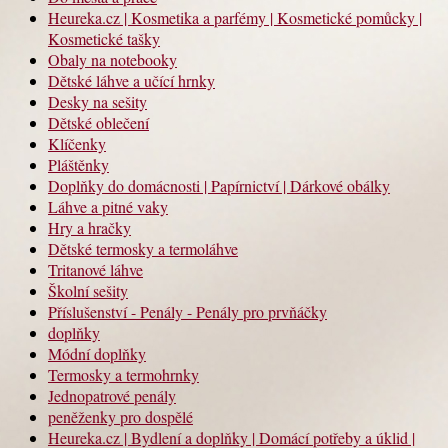
Heureka.cz | Kosmetika a parfémy | Kosmetické pomůcky |
Kosmetické tašky
Obaly na notebooky
Dětské láhve a učící hrnky
Desky na sešity
Dětské oblečení
Klíčenky
Pláštěnky
Doplňky do domácnosti | Papírnictví | Dárkové obálky
Láhve a pitné vaky
Hry a hračky
Dětské termosky a termoláhve
Tritanové láhve
Školní sešity
Příslušenství - Penály - Penály pro prvňáčky
doplňky
Módní doplňky
Termosky a termohrnky
Jednopatrové penály
peněženky pro dospělé
Heureka.cz | Bydlení a doplňky | Domácí potřeby a úklid |