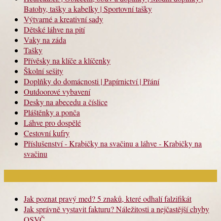
Batohy, tašky a kabelky | Sportovní tašky
Výtvarné a kreativní sady
Dětské láhve na pití
Vaky na záda
Tašky
Přívěsky na klíče a klíčenky
Školní sešity
Doplňky do domácnosti | Papírnictví | Přání
Outdoorové vybavení
Desky na abecedu a číslice
Pláštěnky a ponča
Láhve pro dospělé
Cestovní kufry
Příslušenství - Krabičky na svačinu a láhve - Krabičky na
svačinu
Nejnovější články
Jak poznat pravý med? 5 znaků, které odhalí falzifikát
Jak správně vystavit fakturu? Náležitosti a nejčastější chyby
OSVČ