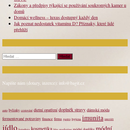
Zákony a předpisy týkající se používání soukromých kamer u
domů
Domácí wellness – luxus dostupný každý den
Jak poznat nedostatek vitamínu D? Příznaky, které lidé
přehlíží
Chci najít:
Vyhledávání
Kontakt
Napište nám (dotazy, inzerce): info@bagit.cz
Vybírejte témata dle štítků
doplněk stravy
dietní opatření
dámská móda
bylinky
auto
cestování
imunita
fermentované potraviny
finance
firma
gastro
hygiena
interiér
jídlo
módní
kosmetika
módní doplňky
ketodieta
léto
marketing