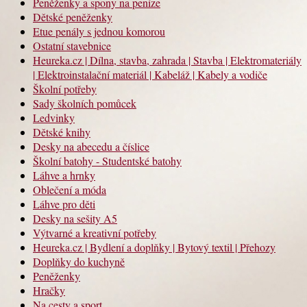
Peněženky a spony na peníze
Dětské peněženky
Etue penály s jednou komorou
Ostatní stavebnice
Heureka.cz | Dílna, stavba, zahrada | Stavba | Elektromateriály
| Elektroinstalační materiál | Kabeláž | Kabely a vodiče
Školní potřeby
Sady školních pomůcek
Ledvinky
Dětské knihy
Desky na abecedu a číslice
Školní batohy - Studentské batohy
Láhve a hrnky
Oblečení a móda
Láhve pro děti
Desky na sešity A5
Výtvarné a kreativní potřeby
Heureka.cz | Bydlení a doplňky | Bytový textil | Přehozy
Doplňky do kuchyně
Peněženky
Hračky
Na cesty a sport