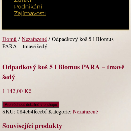
Podnikání
Zajímavosti
Vyberte možnost Stránka
Domů
/
Nezařazené
/ Odpadkový koš 5 l Blomus
PARA – tmavě šedý
Odpadkový koš 5 l Blomus PARA – tmavě
šedý
1 142,00
Kč
Prohlédnout detailně v e-shopu
SKU:
084eb4feccbf
Kategorie:
Nezařazené
Související produkty