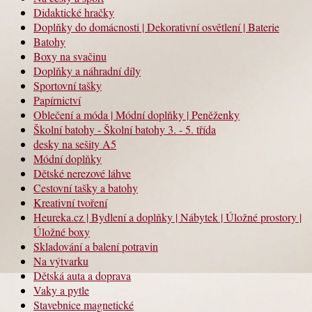
Didaktické hračky
Doplňky do domácnosti | Dekorativní osvětlení | Baterie
Batohy
Boxy na svačinu
Doplňky a náhradní díly
Sportovní tašky
Papírnictví
Oblečení a móda | Módní doplňky | Peněženky
Školní batohy - Školní batohy 3. - 5. třída
desky na sešity A5
Módní doplňky
Dětské nerezové láhve
Cestovní tašky a batohy
Kreativní tvoření
Heureka.cz | Bydlení a doplňky | Nábytek | Úložné prostory |
Úložné boxy
Skladování a balení potravin
Na výtvarku
Dětská auta a doprava
Vaky a pytle
Stavebnice magnetické