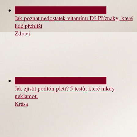
Jak poznat nedostatek vitamínu D? Příznaky, které
lidé přehlíží
Zdraví
Jak zjistit podtón pleti? 5 testů, které nikdy
neklamou
Krása