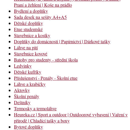
Praní a žehlení | Koše na prádlo
Bydlení a doplňky
Sada desek na sešity A4+A5
Dětské doplňky
Etue studentské
Stavebnice a kostky
Doplňky do domácnosti | Papírnictví | Dárkové tašky
Láhve na pití
Stavebnice kovové
Batohy pro studenty - střední škola
Ledvinky
Dětské kufříky
Příslušenství - Penály - Školní etue
Láhve a krabičky
Aktovky
Školní penály
Deštníky
Termosky a termoláhve
Heureka.cz | Sport a outdoor | Outdoorové vybavení | Vaření v
přírodě | Chladící tašky a boxy
Bytové doplňky