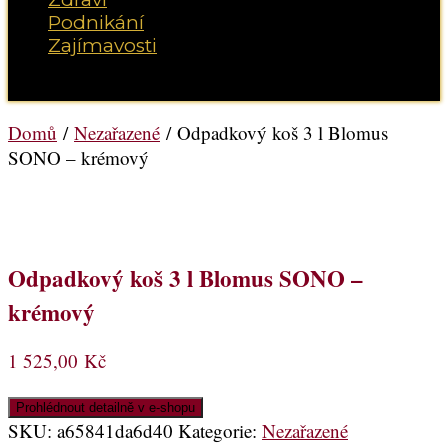
Podnikání
Zajímavosti
Vyberte možnost Stránka
Domů
/
Nezařazené
/ Odpadkový koš 3 l Blomus
SONO – krémový
Odpadkový koš 3 l Blomus SONO –
krémový
1 525,00
Kč
Prohlédnout detailně v e-shopu
SKU:
a65841da6d40
Kategorie:
Nezařazené