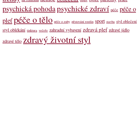
psychické zdraví
psychická pohoda
péče o
péče
péče o tělo
pleť
sport
styl oblečení
péče o zuby
pěstování rostlin
stavba
zdravá pleť
styl oblékání
zahradní vybavení
zdravé jídlo
tinktura
večeře
zdravý životní styl
zdravé tělo