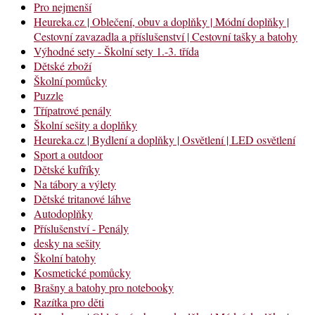
Pro nejmenší
Heureka.cz | Oblečení, obuv a doplňky | Módní doplňky |
Cestovní zavazadla a příslušenství | Cestovní tašky a batohy
Výhodné sety - Školní sety 1.-3. třída
Dětské zboží
Školní pomůcky
Puzzle
Třípatrové penály
Školní sešity a doplňky
Heureka.cz | Bydlení a doplňky | Osvětlení | LED osvětlení
Sport a outdoor
Dětské kufříky
Na tábory a výlety
Dětské tritanové láhve
Autodoplňky
Příslušenství - Penály
desky na sešity
Školní batohy
Kosmetické pomůcky
Brašny a batohy pro notebooky
Razítka pro děti