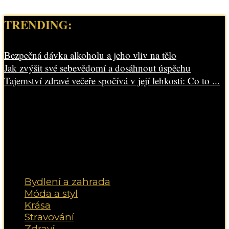
TRENDING:
Bezpečná dávka alkoholu a jeho vliv na tělo
Jak zvýšit své sebevědomí a dosáhnout úspěchu
Tajemství zdravé večeře spočívá v její lehkosti: Co to ...
Bydlení a zahrada
Móda a styl
Krása
Stravování
Zdraví