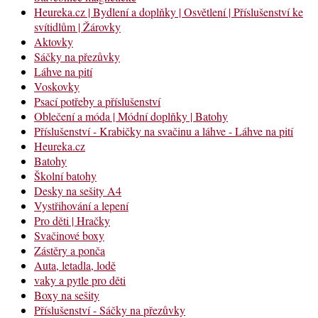
Heureka.cz | Bydlení a doplňky | Osvětlení | Příslušenství ke
svítidlům | Žárovky
Aktovky
Sáčky na přezůvky
Láhve na pití
Voskovky
Psací potřeby a příslušenství
Oblečení a móda | Módní doplňky | Batohy
Příslušenství - Krabičky na svačinu a láhve - Láhve na pití
Heureka.cz
Batohy
Školní batohy
Desky na sešity A4
Vystřihování a lepení
Pro děti | Hračky
Svačinové boxy
Zástěry a ponča
Auta, letadla, lodě
vaky a pytle pro děti
Boxy na sešity
Příslušenství - Sáčky na přezůvky