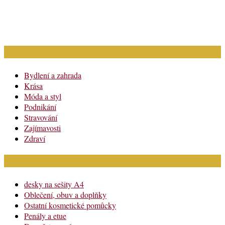
Rubriky článků
Bydlení a zahrada
Krása
Móda a styl
Podnikání
Stravování
Zajímavosti
Zdraví
Módní katalog
desky na sešity A4
Oblečení, obuv a doplňky
Ostatní kosmetické pomůcky
Penály a etue