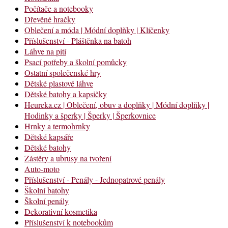
Počítače a notebooky
Dřevěné hračky
Oblečení a móda | Módní doplňky | Klíčenky
Příslušenství - Pláštěnka na batoh
Láhve na pití
Psací potřeby a školní pomůcky
Ostatní společenské hry
Dětské plastové láhve
Dětské batohy a kapsičky
Heureka.cz | Oblečení, obuv a doplňky | Módní doplňky |
Hodinky a šperky | Šperky | Šperkovnice
Hrnky a termohrnky
Dětské kapsáře
Dětské batohy
Zástěry a ubrusy na tvoření
Auto-moto
Příslušenství - Penály - Jednopatrové penály
Školní batohy
Školní penály
Dekorativní kosmetika
Příslušenství k notebookům