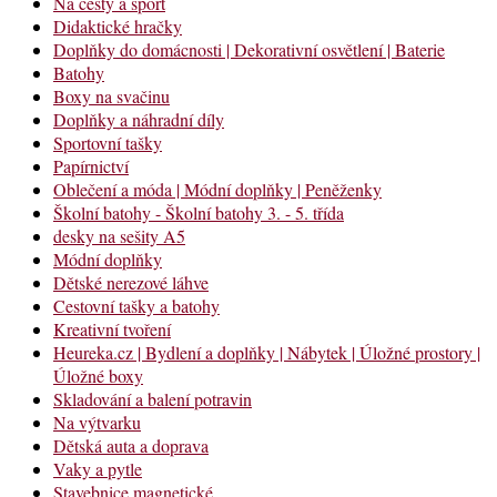
Na cesty a sport
Didaktické hračky
Doplňky do domácnosti | Dekorativní osvětlení | Baterie
Batohy
Boxy na svačinu
Doplňky a náhradní díly
Sportovní tašky
Papírnictví
Oblečení a móda | Módní doplňky | Peněženky
Školní batohy - Školní batohy 3. - 5. třída
desky na sešity A5
Módní doplňky
Dětské nerezové láhve
Cestovní tašky a batohy
Kreativní tvoření
Heureka.cz | Bydlení a doplňky | Nábytek | Úložné prostory |
Úložné boxy
Skladování a balení potravin
Na výtvarku
Dětská auta a doprava
Vaky a pytle
Stavebnice magnetické