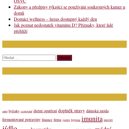
OSVČ
Zákony a předpisy týkající se používání soukromých kamer u
domů
Domácí wellness – luxus dostupný každý den
Jak poznat nedostatek vitamínu D? Příznaky, které lidé
přehlíží
Chci najít:
Vyhledávání
Kontakt
Napište nám (dotazy, inzerce): info@bagit.cz
Vybírejte témata dle štítků
doplněk stravy
dietní opatření
dámská móda
bylinky
auto
cestování
imunita
fermentované potraviny
finance
firma
gastro
hygiena
interiér
jídlo
módní