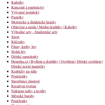
Kabelky
Kancelář a papírnictví
Výtvarné pomůcky
Pastelky
Motorické a didaktické hračky
Oblečení a móda | Módní doplňky | Kabelky
Výhodné sety - Studentské sety
Sport
Klíčenky
Filmy, knihy, hry
Stolní hry
Dětské samolepky
Heureka.cz | Bydlení a doplňky | Osvětlení | Dětské osvětlení |
Dětské noční lampičky
Krabičky na jídlo
Peněženky
Stavebnice plastové
Kreativní tvoření
Nákupní tašky a košíky
Městské batohy
Peněženky