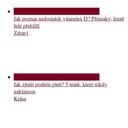
Jak poznat nedostatek vitamínu D? Příznaky, které
lidé přehlíží
Zdraví
Jak zjistit podtón pleti? 5 testů, které nikdy
neklamou
Krása