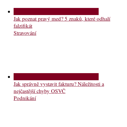
Jak poznat pravý med? 5 znaků, které odhalí
falzifikát
Stravování
Jak správně vystavit fakturu? Náležitosti a
nejčastější chyby OSVČ
Podnikání