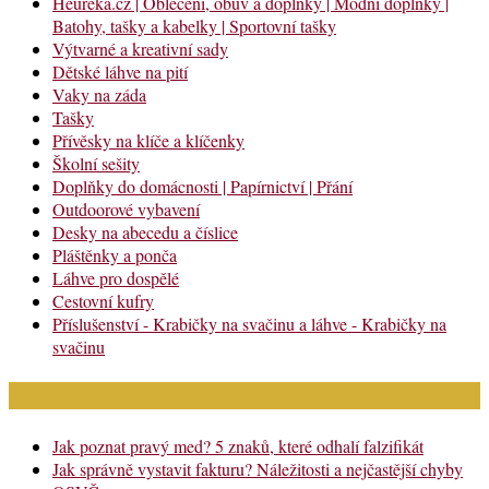
Heureka.cz | Oblečení, obuv a doplňky | Módní doplňky |
Batohy, tašky a kabelky | Sportovní tašky
Výtvarné a kreativní sady
Dětské láhve na pití
Vaky na záda
Tašky
Přívěsky na klíče a klíčenky
Školní sešity
Doplňky do domácnosti | Papírnictví | Přání
Outdoorové vybavení
Desky na abecedu a číslice
Pláštěnky a ponča
Láhve pro dospělé
Cestovní kufry
Příslušenství - Krabičky na svačinu a láhve - Krabičky na
svačinu
Nejnovější články
Jak poznat pravý med? 5 znaků, které odhalí falzifikát
Jak správně vystavit fakturu? Náležitosti a nejčastější chyby