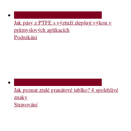
Jak pásy z PTFE s výztuží zlepšují výkon v
průmyslových aplikacích
Podnikání
Jak poznat zralé granátové jablko? 4 spolehlivé
znaky
Stravování