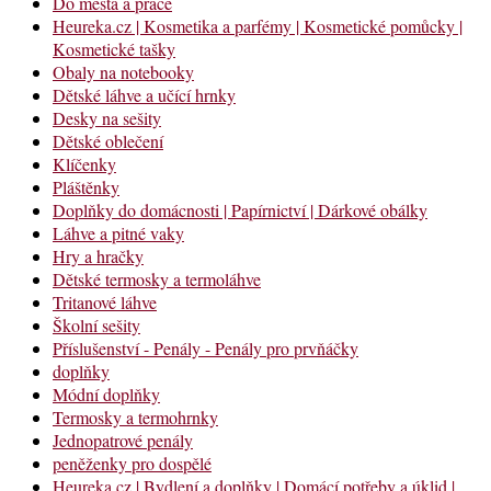
Do města a práce
Heureka.cz | Kosmetika a parfémy | Kosmetické pomůcky |
Kosmetické tašky
Obaly na notebooky
Dětské láhve a učící hrnky
Desky na sešity
Dětské oblečení
Klíčenky
Pláštěnky
Doplňky do domácnosti | Papírnictví | Dárkové obálky
Láhve a pitné vaky
Hry a hračky
Dětské termosky a termoláhve
Tritanové láhve
Školní sešity
Příslušenství - Penály - Penály pro prvňáčky
doplňky
Módní doplňky
Termosky a termohrnky
Jednopatrové penály
peněženky pro dospělé
Heureka.cz | Bydlení a doplňky | Domácí potřeby a úklid |