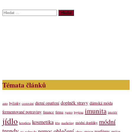
Vyhledávání
Témata článků
doplněk stravy
dietní opatření
dámská móda
bylinky
auto
cestování
imunita
fermentované potraviny
finance
firma
gastro
hygiena
interiér
jídlo
módní
kosmetika
módní doplňky
ketodieta
léto
marketing
trendy
oblečení
nemoc
parfémy
ovoce
práce
na zahradu
obuv