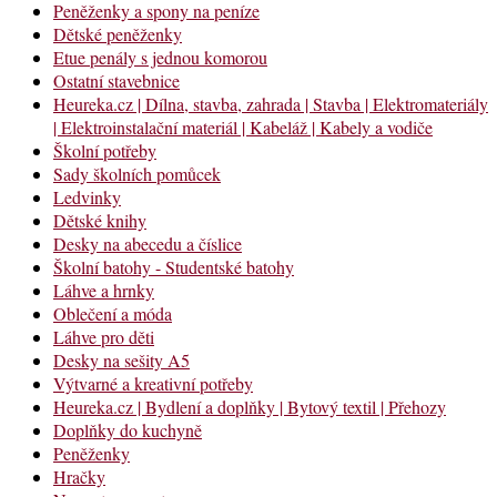
Peněženky a spony na peníze
Dětské peněženky
Etue penály s jednou komorou
Ostatní stavebnice
Heureka.cz | Dílna, stavba, zahrada | Stavba | Elektromateriály
| Elektroinstalační materiál | Kabeláž | Kabely a vodiče
Školní potřeby
Sady školních pomůcek
Ledvinky
Dětské knihy
Desky na abecedu a číslice
Školní batohy - Studentské batohy
Láhve a hrnky
Oblečení a móda
Láhve pro děti
Desky na sešity A5
Výtvarné a kreativní potřeby
Heureka.cz | Bydlení a doplňky | Bytový textil | Přehozy
Doplňky do kuchyně
Peněženky
Hračky