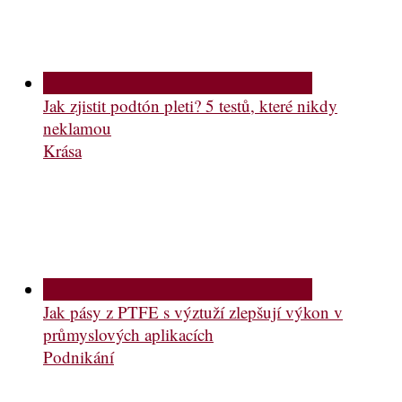
Jak zjistit podtón pleti? 5 testů, které nikdy
neklamou
Krása
Jak pásy z PTFE s výztuží zlepšují výkon v
průmyslových aplikacích
Podnikání