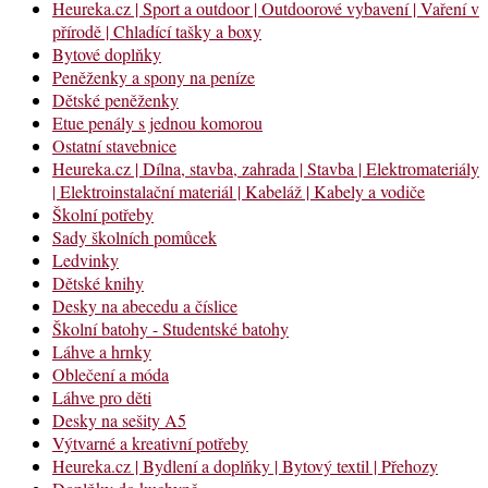
Heureka.cz | Sport a outdoor | Outdoorové vybavení | Vaření v
přírodě | Chladící tašky a boxy
Bytové doplňky
Peněženky a spony na peníze
Dětské peněženky
Etue penály s jednou komorou
Ostatní stavebnice
Heureka.cz | Dílna, stavba, zahrada | Stavba | Elektromateriály
| Elektroinstalační materiál | Kabeláž | Kabely a vodiče
Školní potřeby
Sady školních pomůcek
Ledvinky
Dětské knihy
Desky na abecedu a číslice
Školní batohy - Studentské batohy
Láhve a hrnky
Oblečení a móda
Láhve pro děti
Desky na sešity A5
Výtvarné a kreativní potřeby
Heureka.cz | Bydlení a doplňky | Bytový textil | Přehozy