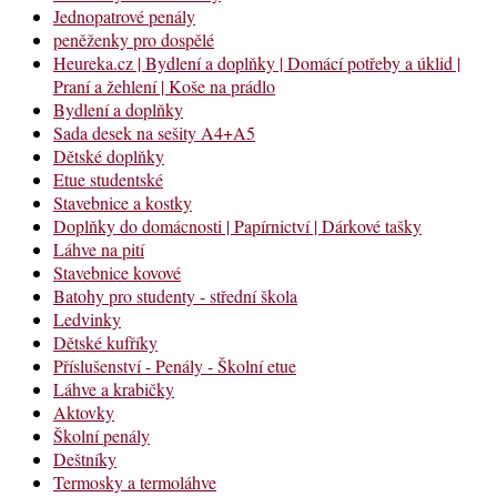
Jednopatrové penály
peněženky pro dospělé
Heureka.cz | Bydlení a doplňky | Domácí potřeby a úklid |
Praní a žehlení | Koše na prádlo
Bydlení a doplňky
Sada desek na sešity A4+A5
Dětské doplňky
Etue studentské
Stavebnice a kostky
Doplňky do domácnosti | Papírnictví | Dárkové tašky
Láhve na pití
Stavebnice kovové
Batohy pro studenty - střední škola
Ledvinky
Dětské kufříky
Příslušenství - Penály - Školní etue
Láhve a krabičky
Aktovky
Školní penály
Deštníky
Termosky a termoláhve