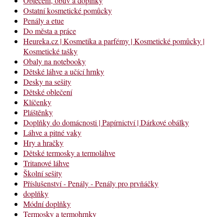
Oblečení, obuv a doplňky
Ostatní kosmetické pomůcky
Penály a etue
Do města a práce
Heureka.cz | Kosmetika a parfémy | Kosmetické pomůcky |
Kosmetické tašky
Obaly na notebooky
Dětské láhve a učící hrnky
Desky na sešity
Dětské oblečení
Klíčenky
Pláštěnky
Doplňky do domácnosti | Papírnictví | Dárkové obálky
Láhve a pitné vaky
Hry a hračky
Dětské termosky a termoláhve
Tritanové láhve
Školní sešity
Příslušenství - Penály - Penály pro prvňáčky
doplňky
Módní doplňky
Termosky a termohrnky