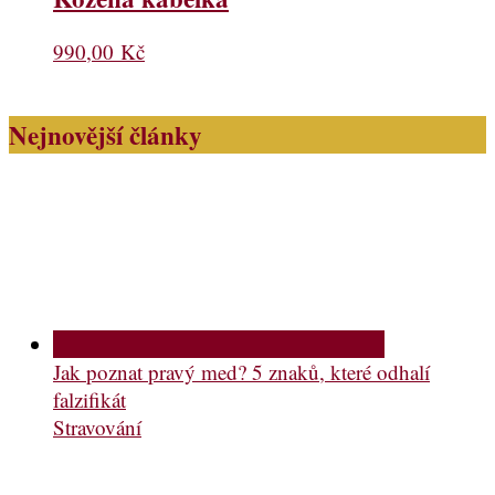
990,00
Kč
Nejnovější články
Jak poznat pravý med? 5 znaků, které odhalí
falzifikát
Stravování