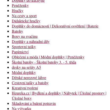
Doplňky do kuchyně
Peněženky
Hračky
Na cesty a sport
Didaktické hračky
Doplňky do domácnosti | Dekorativní osvětlení | Baterie
Batohy
Boxy na svačinu
Doplňky a náhradní díly
Sportovní tašky
Papírnictví
Oblečení a móda | Módní doplňky | Peněženky
Školní batohy - Školní batohy 3. - 5. třída
desky na sešity A5
Módní doplňky
Dětské nerezové láhve
Cestovní tašky a batohy
Kreativní tvoření
Heureka.cz | Bydlení a doplňky | Nábytek | Úložné prostory |
Úložné boxy
Skladování a balení potravin
Na výtvarku