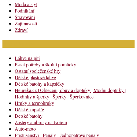
Móda a styl
Podnikání
Stravování
Zajímavosti
Zdraví
Módní katalog
Láhve na pití
Psací potřeby a školní pomůcky
Ostatní společenské hry
Dětské plastové láhve
Dětské batohy a kapsičky
Heureka.cz | Oblečení, obuv a doplňky | Módní doplňky |
Hodinky a šperky | Šperky | Šperkovnice
Hrnky a termohrnky
Dětské kapsáře
Dětské batohy
Zástěry a ubrusy na tvoření
Auto-moto
Příslušenství - Penály - Jednopatrové penály