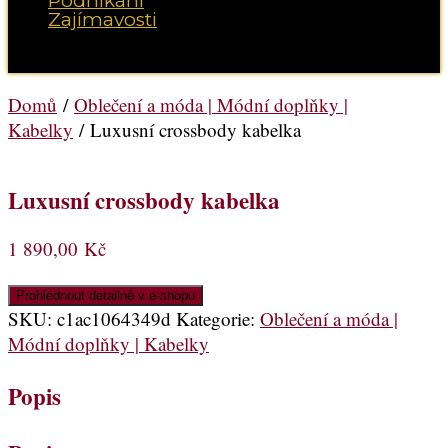
Podnikání
Zajímavosti
Vyberte možnost Stránka
Domů
/
Oblečení a móda | Módní doplňky |
Kabelky
/ Luxusní crossbody kabelka
Luxusní crossbody kabelka
1 890,00
Kč
Prohlédnout detailně v e-shopu
SKU:
c1ac1064349d
Kategorie:
Oblečení a móda |
Módní doplňky | Kabelky
Popis