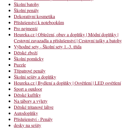
Školní batohy
Školní penály
Dekorativní kosmetika
Příslušenství k notebookům
Pro nejmenší
Heureka.cz | Oblečení, obuv a doplňky | Módní doplňky |
Cestovní zavazadla a příslušenství | Cestovní tašky a batohy
Výhodné sety - Školní sety 1.-3. třída
Dětské zboží
Školní pomůcky
Puzzle
Třípatrové penály
Školní sešity a doplňky
Heureka.cz | Bydlení a doplňky | Osvětlení | LED osvětlení
Sport a outdoor
Dětské kufříky
Na tábory a výlety
Dětské tritanové láhve
Autodoplňky
Příslušenství - Penály
desky na sešity