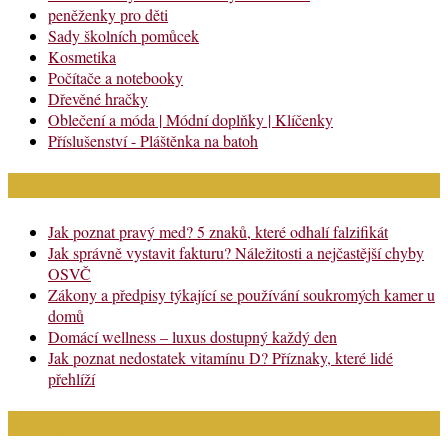
peněženky pro děti
Sady školních pomůcek
Kosmetika
Počítače a notebooky
Dřevěné hračky
Oblečení a móda | Módní doplňky | Klíčenky
Příslušenství - Pláštěnka na batoh
Nejnovější články
Jak poznat pravý med? 5 znaků, které odhalí falzifikát
Jak správně vystavit fakturu? Náležitosti a nejčastější chyby
OSVČ
Zákony a předpisy týkající se používání soukromých kamer u
domů
Domácí wellness – luxus dostupný každý den
Jak poznat nedostatek vitamínu D? Příznaky, které lidé
přehlíží
Chci najít: