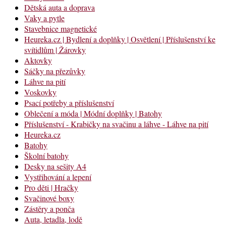
Dětská auta a doprava
Vaky a pytle
Stavebnice magnetické
Heureka.cz | Bydlení a doplňky | Osvětlení | Příslušenství ke
svítidlům | Žárovky
Aktovky
Sáčky na přezůvky
Láhve na pití
Voskovky
Psací potřeby a příslušenství
Oblečení a móda | Módní doplňky | Batohy
Příslušenství - Krabičky na svačinu a láhve - Láhve na pití
Heureka.cz
Batohy
Školní batohy
Desky na sešity A4
Vystřihování a lepení
Pro děti | Hračky
Svačinové boxy
Zástěry a ponča
Auta, letadla, lodě