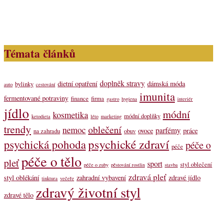
Témata článků
doplněk stravy
dietní opatření
dámská móda
bylinky
auto
cestování
imunita
fermentované potraviny
finance
firma
gastro
hygiena
interiér
jídlo
módní
kosmetika
módní doplňky
ketodieta
léto
marketing
trendy
oblečení
nemoc
parfémy
ovoce
práce
na zahradu
obuv
psychické zdraví
psychická pohoda
péče o
péče
péče o tělo
pleť
sport
styl oblečení
péče o zuby
pěstování rostlin
stavba
zdravá pleť
styl oblékání
zahradní vybavení
zdravé jídlo
tinktura
večeře
zdravý životní styl
zdravé tělo