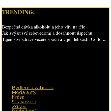
TRENDING:
Bezpečná dávka alkoholu a jeho vliv na tělo
Jak zvýšit své sebevědomí a dosáhnout úspěchu
Tajemství zdravé večeře spočívá v její lehkosti: Co to ...
Bydlení a zahrada
Móda a styl
Krása
Stravování
Zdraví