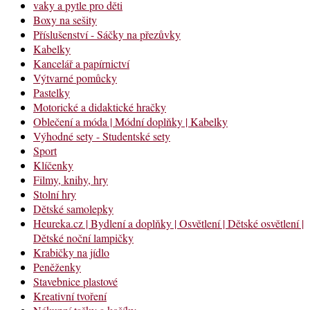
vaky a pytle pro děti
Boxy na sešity
Příslušenství - Sáčky na přezůvky
Kabelky
Kancelář a papírnictví
Výtvarné pomůcky
Pastelky
Motorické a didaktické hračky
Oblečení a móda | Módní doplňky | Kabelky
Výhodné sety - Studentské sety
Sport
Klíčenky
Filmy, knihy, hry
Stolní hry
Dětské samolepky
Heureka.cz | Bydlení a doplňky | Osvětlení | Dětské osvětlení |
Dětské noční lampičky
Krabičky na jídlo
Peněženky
Stavebnice plastové
Kreativní tvoření