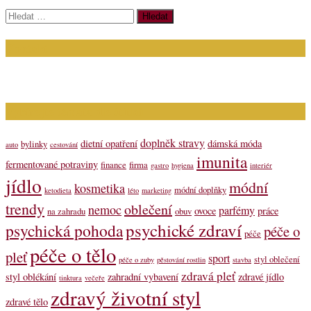
Vyhledávání
Kontakt
Napište nám (dotazy, inzerce): info@bagit.cz
Vybírejte témata dle štítků
doplněk stravy
dietní opatření
dámská móda
bylinky
auto
cestování
imunita
fermentované potraviny
finance
firma
gastro
hygiena
interiér
jídlo
módní
kosmetika
módní doplňky
ketodieta
léto
marketing
trendy
oblečení
nemoc
parfémy
ovoce
práce
na zahradu
obuv
psychické zdraví
psychická pohoda
péče o
péče
péče o tělo
pleť
sport
styl oblečení
péče o zuby
pěstování rostlin
stavba
zdravá pleť
styl oblékání
zahradní vybavení
zdravé jídlo
tinktura
večeře
zdravý životní styl
zdravé tělo