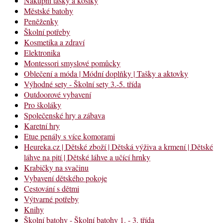
Nákupní tašky a košíky
Městské batohy
Peněženky
Školní potřeby
Kosmetika a zdraví
Elektronika
Montessori smyslové pomůcky
Oblečení a móda | Módní doplňky | Tašky a aktovky
Výhodné sety - Školní sety 3.-5. třída
Outdoorové vybavení
Pro školáky
Společenské hry a zábava
Karetní hry
Etue penály s více komorami
Heureka.cz | Dětské zboží | Dětská výživa a krmení | Dětské
láhve na pití | Dětské láhve a učící hrnky
Krabičky na svačinu
Vybavení dětského pokoje
Cestování s dětmi
Výtvarné potřeby
Knihy
Školní batohy - Školní batohy 1. - 3. třída