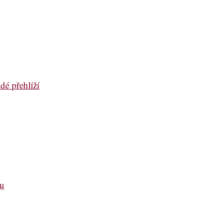
dé přehlíží
ou