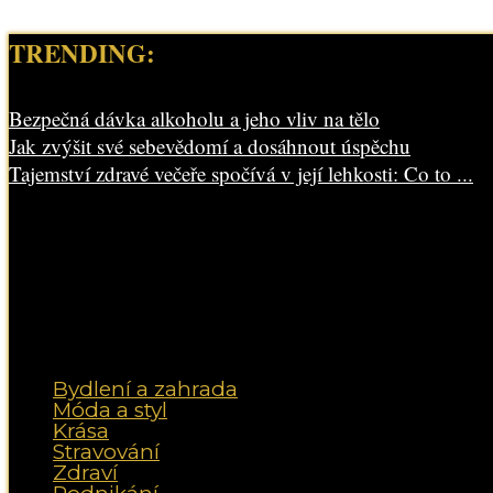
TRENDING:
Bezpečná dávka alkoholu a jeho vliv na tělo
Jak zvýšit své sebevědomí a dosáhnout úspěchu
Tajemství zdravé večeře spočívá v její lehkosti: Co to ...
Bydlení a zahrada
Móda a styl
Krása
Stravování
Zdraví