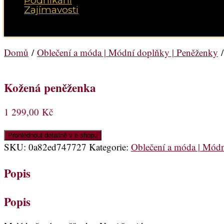
Podnikání
Zajímavosti
Vyberte možnost Stránka
Domů
/
Oblečení a móda | Módní doplňky | Peněženky
/
Kožená peněženka
1 299,00
Kč
Prohlédnout detailně v e-shopu
SKU:
0a82ed747727
Kategorie:
Oblečení a móda | Módn
Popis
Popis