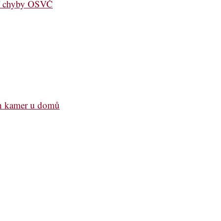
jší chyby OSVČ
ch kamer u domů