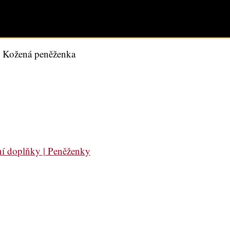
 Kožená peněženka
í doplňky | Peněženky