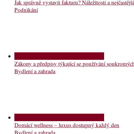
Jak správně vystavit fakturu? Náležitosti a nejčastě
Podnikání
Zákony a předpisy týkající se používání soukromý
Bydlení a zahrada
Domácí wellness – luxus dostupný každý den
Bydlení a zahrada