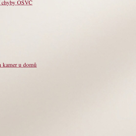
jší chyby OSVČ
ch kamer u domů