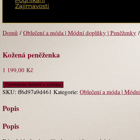
Podnikání
Zajímavosti
Vyberte možnost Stránka
Domů
/
Oblečení a móda | Módní doplňky | Peněženky
/
Kožená peněženka
1 199,00
Kč
Prohlédnout detailně v e-shopu
SKU:
ff6d97a9d461
Kategorie:
Oblečení a móda | Módn
Popis
Popis