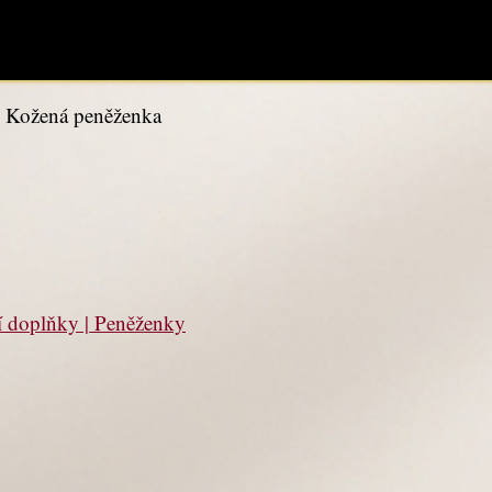
 Kožená peněženka
í doplňky | Peněženky