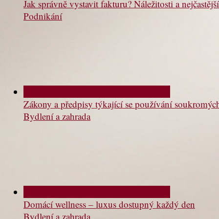
Jak správně vystavit fakturu? Náležitosti a nejčastě
Podnikání
Zákony a předpisy týkající se používání soukromý
Bydlení a zahrada
Domácí wellness – luxus dostupný každý den
Bydlení a zahrada