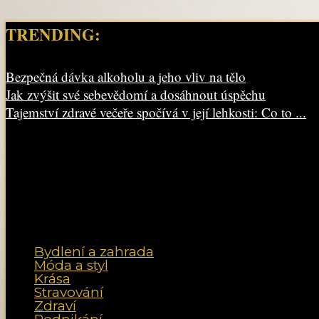
TRENDING:
Bezpečná dávka alkoholu a jeho vliv na tělo
Jak zvýšit své sebevědomí a dosáhnout úspěchu
Tajemství zdravé večeře spočívá v její lehkosti: Co to ...
Bydlení a zahrada
Móda a styl
Krása
Stravování
Zdraví