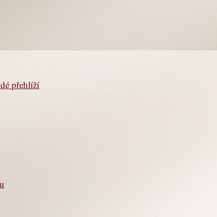
dé přehlíží
ou