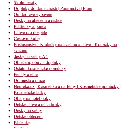
Školní sešity
Doplňky do domácnosti | Papírnictví | Přání
Outdoorové vybavení
Desky na abecedu a číslice
Pláštěnky a ponča
Láhve pro dospělé
Cestovní kufry
Příslušenství - Krabičky na svačinu a láhve - Krabičky na
svačinu
desky na sešity A4
Oblečení, obuv a doplňky
Ostatní kosmetické pomůcky
Penály a etue
Do města a práce
Heureka.cz | Kosmetika a parfémy | Kosmetické pomůcky |
Kosmetické tašky
Obaly na notebooky
Dětské láhve a učící hrnky
Desky na sešity
Dětské oblečení
Klíčenky