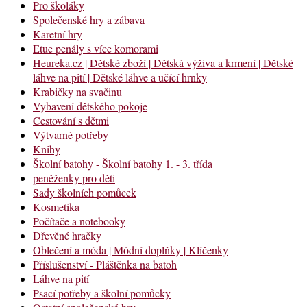
Pro školáky
Společenské hry a zábava
Karetní hry
Etue penály s více komorami
Heureka.cz | Dětské zboží | Dětská výživa a krmení | Dětské
láhve na pití | Dětské láhve a učící hrnky
Krabičky na svačinu
Vybavení dětského pokoje
Cestování s dětmi
Výtvarné potřeby
Knihy
Školní batohy - Školní batohy 1. - 3. třída
peněženky pro děti
Sady školních pomůcek
Kosmetika
Počítače a notebooky
Dřevěné hračky
Oblečení a móda | Módní doplňky | Klíčenky
Příslušenství - Pláštěnka na batoh
Láhve na pití
Psací potřeby a školní pomůcky