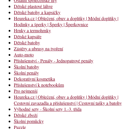
Ostatní společenské hry
Dětské plastové láhve
Dětské batohy a kapsičky
Heureka.cz | Oblečení, obuv a doplňky | Módní doplňky |
Hodinky a šperky | Šperky | Šperkovnice
Hrnky a termohrnky
Dětské kapsáře
Dětské batohy
Zástěry a ubrusy na tvoření
Auto-moto
Příslušenství - Penály - Jednopatrové penály
Školní batohy
Školní penály
Dekorativní kosmetika
Příslušenství k notebookům
Pro nejmenší
Heureka.cz | Oblečení, obuv a doplňky | Módní doplňky |
Cestovní zavazadla a příslušenství | Cestovní tašky a batohy
Výhodné sety - Školní sety 1.-3. třída
Dětské zboží
Školní pomůcky
Puzzle