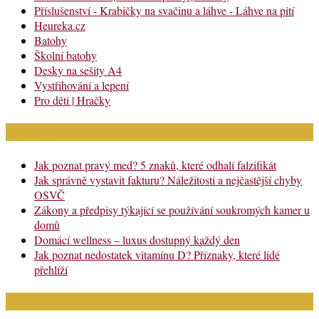
Příslušenství - Krabičky na svačinu a láhve - Láhve na pití
Heureka.cz
Batohy
Školní batohy
Desky na sešity A4
Vystřihování a lepení
Pro děti | Hračky
Nejnovější články
Jak poznat pravý med? 5 znaků, které odhalí falzifikát
Jak správně vystavit fakturu? Náležitosti a nejčastější chyby
OSVČ
Zákony a předpisy týkající se používání soukromých kamer u
domů
Domácí wellness – luxus dostupný každý den
Jak poznat nedostatek vitamínu D? Příznaky, které lidé
přehlíží
Chci najít: