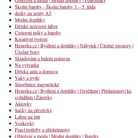
Oblečení a móda | Módní doplňky | Peněženky
Školní batohy - Školní batohy 3. - 5. třída
desky na sešity A5
Módní doplňky
Dětské nerezové láhve
Cestovní tašky a batohy
Kreativní tvoření
Heureka.cz | Bydlení a doplňky | Nábytek | Úložné prostory |
Úložné boxy
Skladování a balení potravin
Na výtvarku
Dětská auta a doprava
Vaky a pytle
Stavebnice magnetické
Heureka.cz | Bydlení a doplňky | Osvětlení | Příslušenství ke
svítidlům | Žárovky
Aktovky
Sáčky na přezůvky
Láhve na pití
Voskovky
Psací potřeby a příslušenství
Oblečení a móda | Módní doplňky | Batohy