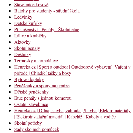
Stavebnice kovové
Batohy pro studenty - střední škola
Ledvinky
Dětské kufříky
Příslušenství - Penály - Školní etue
Láhve a krabičky
Aktovky
Školní penály
Deštníky
Termosky a termoláhve
Heureka.cz | Sport a outdoor | Outdoorové vybavení | Vaření v
přírodě | Chladící tašky a boxy
Bytové doplňky
Peněženky a spony na peníze
Dětské peněženky
Etue penály s jednou komorou
Ostatní stavebnice
Heureka.cz | Dílna, stavba, zahrada | Stavba | Elektromateriály
| Elektroinstalační materiál | Kabeláž | Kabely a vodiče
Školní potřeby
Sady školních pomůcek