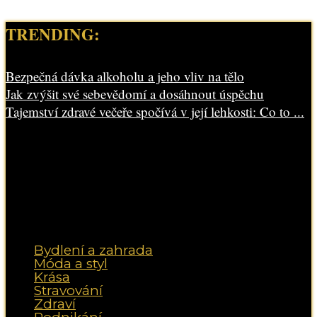
TRENDING:
Bezpečná dávka alkoholu a jeho vliv na tělo
Jak zvýšit své sebevědomí a dosáhnout úspěchu
Tajemství zdravé večeře spočívá v její lehkosti: Co to ...
Bydlení a zahrada
Móda a styl
Krása
Stravování
Zdraví