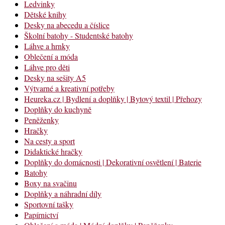
Ledvinky
Dětské knihy
Desky na abecedu a číslice
Školní batohy - Studentské batohy
Láhve a hrnky
Oblečení a móda
Láhve pro děti
Desky na sešity A5
Výtvarné a kreativní potřeby
Heureka.cz | Bydlení a doplňky | Bytový textil | Přehozy
Doplňky do kuchyně
Peněženky
Hračky
Na cesty a sport
Didaktické hračky
Doplňky do domácnosti | Dekorativní osvětlení | Baterie
Batohy
Boxy na svačinu
Doplňky a náhradní díly
Sportovní tašky
Papírnictví