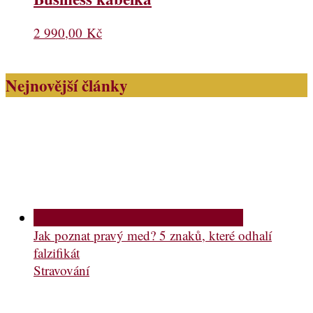
2 990,00
Kč
Nejnovější články
Jak poznat pravý med? 5 znaků, které odhalí
falzifikát
Stravování