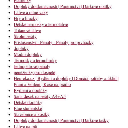
Pláštěnky
Doplňky do domácnosti | Papírnictví | Dárkové obálky
Láhve a pitné vaky
Hry a hračky
Dětské termosky a termoláhve
Tritanové láhve
Školní sešity
Příslušenství - Penály - Penály pro prvňáčky
doplňky
Módní doplňky
Termosky a termohrnky
Jednopatrové penály
peněženky pro dospělé
Heureka.cz | Bydlení a doplňky | Domácí potřeby a úklid |
Praní a žehlení | Koše na prádlo
Bydlení a doplňky
Sada desek na sešity A4+A5
Dětské doplňky
Etue studentské
Stavebnice a kostky
Doplňky do domácnosti | Papírnictví | Dárkové tašky
Láhve na pití