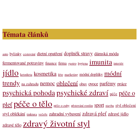
Témata článků
doplněk stravy
dietní opatření
dámská móda
bylinky
auto
cestování
imunita
fermentované potraviny
finance
firma
gastro
hygiena
interiér
jídlo
módní
kosmetika
módní doplňky
ketodieta
léto
marketing
trendy
oblečení
nemoc
parfémy
ovoce
práce
na zahradu
obuv
psychické zdraví
psychická pohoda
péče o
péče
péče o tělo
pleť
sport
styl oblečení
péče o zuby
pěstování rostlin
stavba
zdravá pleť
styl oblékání
zahradní vybavení
zdravé jídlo
tinktura
večeře
zdravý životní styl
zdravé tělo