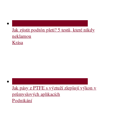
Jak zjistit podtón pleti? 5 testů, které nikdy
neklamou
Krása
Jak pásy z PTFE s výztuží zlepšují výkon v
průmyslových aplikacích
Podnikání