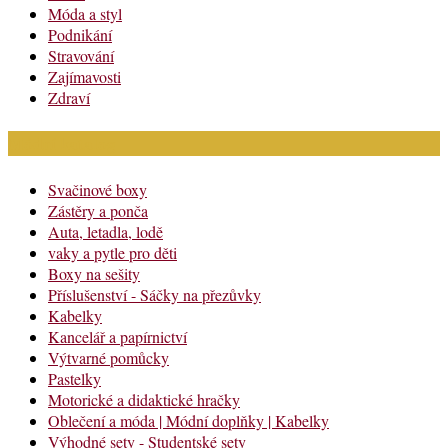
Móda a styl
Podnikání
Stravování
Zajímavosti
Zdraví
Módní katalog
Svačinové boxy
Zástěry a ponča
Auta, letadla, lodě
vaky a pytle pro děti
Boxy na sešity
Příslušenství - Sáčky na přezůvky
Kabelky
Kancelář a papírnictví
Výtvarné pomůcky
Pastelky
Motorické a didaktické hračky
Oblečení a móda | Módní doplňky | Kabelky
Výhodné sety - Studentské sety