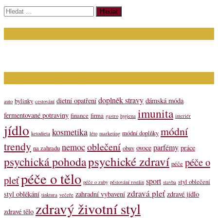
Vyhledávání
Kontakt
Napište nám (dotazy, inzerce): info@bagit.cz
Vybírejte témata dle štítků
doplněk stravy
dietní opatření
dámská móda
bylinky
auto
cestování
imunita
fermentované potraviny
finance
firma
gastro
hygiena
interiér
jídlo
módní
kosmetika
módní doplňky
ketodieta
léto
marketing
trendy
oblečení
nemoc
parfémy
ovoce
práce
na zahradu
obuv
psychické zdraví
psychická pohoda
péče o
péče
péče o tělo
pleť
sport
styl oblečení
péče o zuby
pěstování rostlin
stavba
zdravá pleť
styl oblékání
zahradní vybavení
zdravé jídlo
tinktura
večeře
zdravý životní styl
zdravé tělo