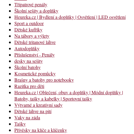
Třípatrové penály
Školní sešity a doplňky
Heureka.cz | Bydlení a doplňky | Osvětlení | LED osvětlení
Sport a outdoor
Dětské kufříky
Na tábory a výlety
Dětské tritanové láhve
Autodoplňky
Příslušenství - Penály
desky na sešity
Školní batohy
Kosmetické pomůcky
Brašny a batohy pro notebooky
Razítka pro děti
Heureka.cz | Oblečení, obuv a doplňky | Módní doplňky |
Batohy, tašky a kabelky | Sportovní tašky
Výtvarné a kreativní sady
Dětské láhve na pití
Vaky na záda
Tašky
Přívěsky na klíče a klíčenky