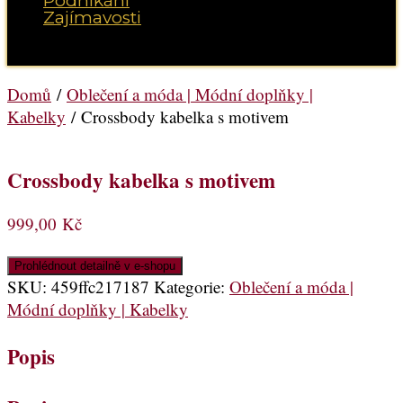
Podnikání
Zajímavosti
Vyberte možnost Stránka
Domů
/
Oblečení a móda | Módní doplňky |
Kabelky
/ Crossbody kabelka s motivem
Crossbody kabelka s motivem
999,00
Kč
Prohlédnout detailně v e-shopu
SKU:
459ffc217187
Kategorie:
Oblečení a móda |
Módní doplňky | Kabelky
Popis