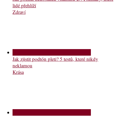
lidé přehlíží
Zdraví
Jak zjistit podtón pleti? 5 testů, které nikdy
neklamou
Krása