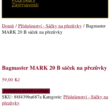
Podnikání
Zajímavosti
Vyberte možnost Stránka
Domů
/
Příslušenství - Sáčky na přezůvky
/ Bagmaster
MARK 20 B sáček na přezůvky
Bagmaster MARK 20 B sáček na přezůvky
59,00
Kč
Prohlédnout detailně v e-shopu
SKU:
88f439ba687a
Kategorie:
Příslušenství - Sáčky na
přezůvky