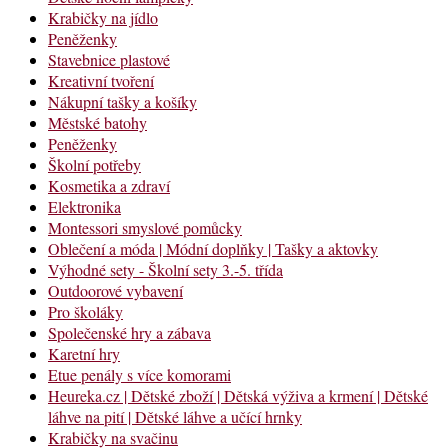
Krabičky na jídlo
Peněženky
Stavebnice plastové
Kreativní tvoření
Nákupní tašky a košíky
Městské batohy
Peněženky
Školní potřeby
Kosmetika a zdraví
Elektronika
Montessori smyslové pomůcky
Oblečení a móda | Módní doplňky | Tašky a aktovky
Výhodné sety - Školní sety 3.-5. třída
Outdoorové vybavení
Pro školáky
Společenské hry a zábava
Karetní hry
Etue penály s více komorami
Heureka.cz | Dětské zboží | Dětská výživa a krmení | Dětské
láhve na pití | Dětské láhve a učící hrnky
Krabičky na svačinu