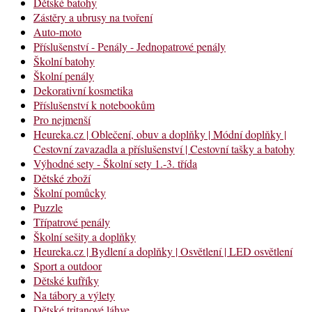
Dětské batohy
Zástěry a ubrusy na tvoření
Auto-moto
Příslušenství - Penály - Jednopatrové penály
Školní batohy
Školní penály
Dekorativní kosmetika
Příslušenství k notebookům
Pro nejmenší
Heureka.cz | Oblečení, obuv a doplňky | Módní doplňky |
Cestovní zavazadla a příslušenství | Cestovní tašky a batohy
Výhodné sety - Školní sety 1.-3. třída
Dětské zboží
Školní pomůcky
Puzzle
Třípatrové penály
Školní sešity a doplňky
Heureka.cz | Bydlení a doplňky | Osvětlení | LED osvětlení
Sport a outdoor
Dětské kufříky
Na tábory a výlety
Dětské tritanové láhve