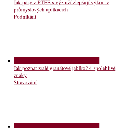
Jak pásy z PTFE s výztuží zlepšují výkon v
průmyslových aplikacích
Podnikání
Jak poznat zralé granátové jablko? 4 spolehlivé
znaky
Stravování