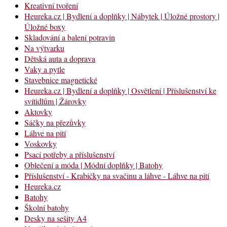
Kreativní tvoření
Heureka.cz | Bydlení a doplňky | Nábytek | Úložné prostory |
Úložné boxy
Skladování a balení potravin
Na výtvarku
Dětská auta a doprava
Vaky a pytle
Stavebnice magnetické
Heureka.cz | Bydlení a doplňky | Osvětlení | Příslušenství ke
svítidlům | Žárovky
Aktovky
Sáčky na přezůvky
Láhve na pití
Voskovky
Psací potřeby a příslušenství
Oblečení a móda | Módní doplňky | Batohy
Příslušenství - Krabičky na svačinu a láhve - Láhve na pití
Heureka.cz
Batohy
Školní batohy
Desky na sešity A4