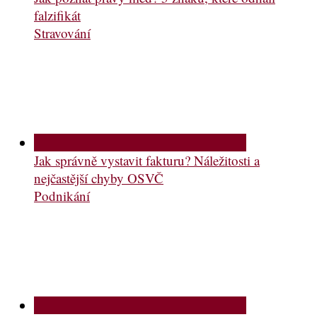
falzifikát
Stravování
Jak správně vystavit fakturu? Náležitosti a
nejčastější chyby OSVČ
Podnikání