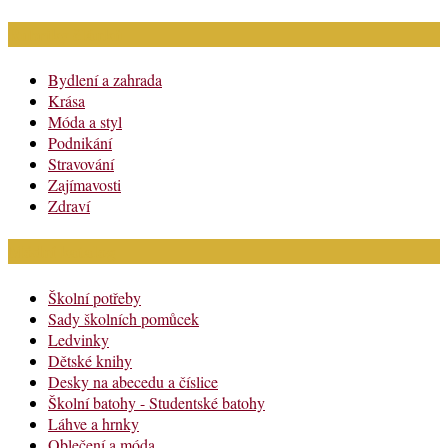
Rubriky článků
Bydlení a zahrada
Krása
Móda a styl
Podnikání
Stravování
Zajímavosti
Zdraví
Módní katalog
Školní potřeby
Sady školních pomůcek
Ledvinky
Dětské knihy
Desky na abecedu a číslice
Školní batohy - Studentské batohy
Láhve a hrnky
Oblečení a móda