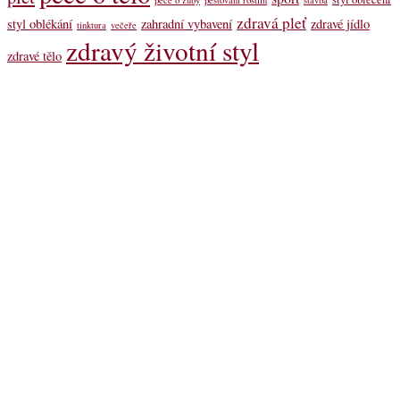
zdravá pleť
styl oblékání
zahradní vybavení
zdravé jídlo
tinktura
večeře
zdravý životní styl
zdravé tělo