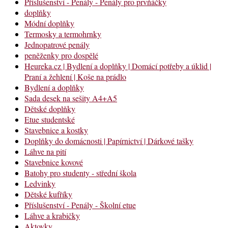
Příslušenství - Penály - Penály pro prvňáčky
doplňky
Módní doplňky
Termosky a termohrnky
Jednopatrové penály
peněženky pro dospělé
Heureka.cz | Bydlení a doplňky | Domácí potřeby a úklid |
Praní a žehlení | Koše na prádlo
Bydlení a doplňky
Sada desek na sešity A4+A5
Dětské doplňky
Etue studentské
Stavebnice a kostky
Doplňky do domácnosti | Papírnictví | Dárkové tašky
Láhve na pití
Stavebnice kovové
Batohy pro studenty - střední škola
Ledvinky
Dětské kufříky
Příslušenství - Penály - Školní etue
Láhve a krabičky
Aktovky