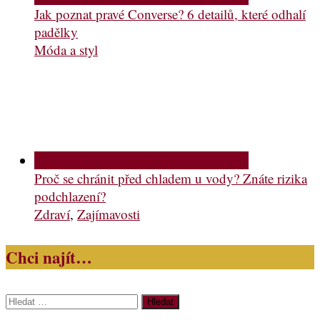
Jak poznat pravé Converse? 6 detailů, které odhalí
padělky
Móda a styl
Proč se chránit před chladem u vody? Znáte rizika
podchlazení?
Zdraví
,
Zajímavosti
Chci najít…
Vyhledávání