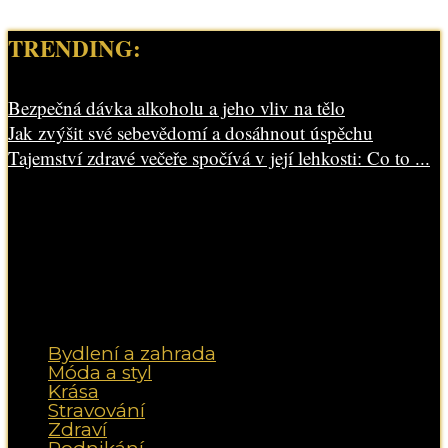
TRENDING:
Bezpečná dávka alkoholu a jeho vliv na tělo
Jak zvýšit své sebevědomí a dosáhnout úspěchu
Tajemství zdravé večeře spočívá v její lehkosti: Co to ...
Bydlení a zahrada
Móda a styl
Krása
Stravování
Zdraví