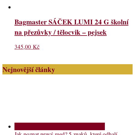
Bagmaster SÁČEK LUMI 24 G školní
na přezůvky / tělocvik – pejsek
345,00
Kč
Nejnovější články
Jak poznat pravý med? 5 znaků, které odhalí