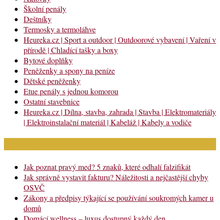
Školní penály
Deštníky
Termosky a termoláhve
Heureka.cz | Sport a outdoor | Outdoorové vybavení | Vaření v
přírodě | Chladící tašky a boxy
Bytové doplňky
Peněženky a spony na peníze
Dětské peněženky
Etue penály s jednou komorou
Ostatní stavebnice
Heureka.cz | Dílna, stavba, zahrada | Stavba | Elektromateriály
| Elektroinstalační materiál | Kabeláž | Kabely a vodiče
Nejnovější články
Jak poznat pravý med? 5 znaků, které odhalí falzifikát
Jak správně vystavit fakturu? Náležitosti a nejčastější chyby
OSVČ
Zákony a předpisy týkající se používání soukromých kamer u
domů
Domácí wellness – luxus dostupný každý den