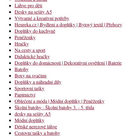
Láhve pro děti
Desky na sešity A5
Výtvarné a kreativní potřeby
Heureka.cz | Bydlení a doplňky | Bytový textil | Přehozy
Doplňky do kuchyně
Peněženky
Hračky
Na cesty a sport
Didaktické hračky
Doplňky do domácnosti | Dekorativní osvětlení | Baterie
Batohy
Boxy na svačinu
Doplňky a náhradní díly
Sportovní tašky
Papírnictví
Oblečení a móda | Módní doplňky | Peněženky
Školní batohy - Školní batohy 3. - 5. třída
desky na sešity A5
Módní doplňky
Dětské nerezové láhve
Cestovní tašky a batohy