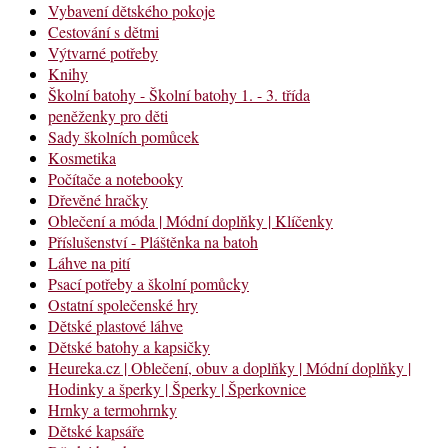
Vybavení dětského pokoje
Cestování s dětmi
Výtvarné potřeby
Knihy
Školní batohy - Školní batohy 1. - 3. třída
peněženky pro děti
Sady školních pomůcek
Kosmetika
Počítače a notebooky
Dřevěné hračky
Oblečení a móda | Módní doplňky | Klíčenky
Příslušenství - Pláštěnka na batoh
Láhve na pití
Psací potřeby a školní pomůcky
Ostatní společenské hry
Dětské plastové láhve
Dětské batohy a kapsičky
Heureka.cz | Oblečení, obuv a doplňky | Módní doplňky |
Hodinky a šperky | Šperky | Šperkovnice
Hrnky a termohrnky
Dětské kapsáře