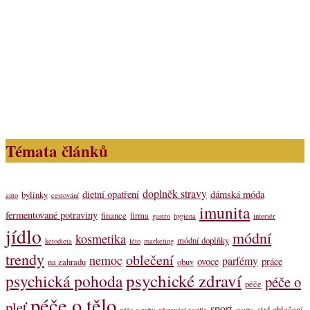
Témata článků
doplněk stravy
dietní opatření
dámská móda
bylinky
auto
cestování
imunita
fermentované potraviny
finance
firma
gastro
hygiena
interiér
jídlo
módní
kosmetika
módní doplňky
ketodieta
léto
marketing
trendy
oblečení
nemoc
parfémy
ovoce
práce
na zahradu
obuv
psychické zdraví
psychická pohoda
péče o
péče
péče o tělo
pleť
sport
styl oblečení
péče o zuby
pěstování rostlin
stavba