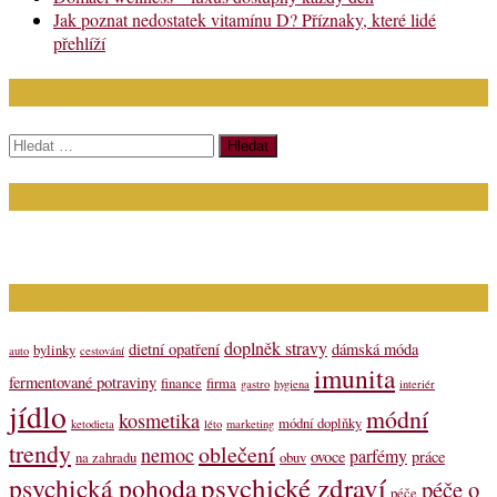
Jak poznat nedostatek vitamínu D? Příznaky, které lidé
přehlíží
Chci najít:
Vyhledávání
Kontakt
Napište nám (dotazy, inzerce): info@bagit.cz
Vybírejte témata dle štítků
doplněk stravy
dietní opatření
dámská móda
bylinky
auto
cestování
imunita
fermentované potraviny
finance
firma
gastro
hygiena
interiér
jídlo
módní
kosmetika
módní doplňky
ketodieta
léto
marketing
trendy
oblečení
nemoc
parfémy
ovoce
práce
na zahradu
obuv
psychické zdraví
psychická pohoda
péče o
péče