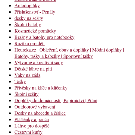
Autodoplňky
Příslušenství - Penály
desky na sešity
Školní batohy
Kosmetické pomůcky
Brašny a batohy pro notebooky
Razítka pro děti
Heureka.cz | Oblečení, obuv a doplňky | Módní doplňky |
Batohy, tašky a kabelky | Sportovní tašky
Výtvarné a kreativní sady
Dětské láhve na pití
Vaky na záda
Tašky
Přívěsky na klíče a klíčenky
Školní sešity
Doplňky do domácnosti | Papírnictví | Přání
Outdoorové vybavení
Desky na abecedu a číslice
Pláštěnky a ponča
Láhve pro dospělé
Cestovní kufry