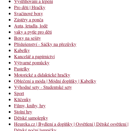
Vystřihování a lepení
Pro děti | Hračky
Svačinové boxy
Zástěry a ponča
Auta, letadla, lodě
vaky a pytle pro děti
Boxy na sešity
Příslušenství - Sáčky na přezůvky
Kabelky
Kancelář a papírnictví
Výtvarné pomůcky
Pastelky
Motorické a didaktické hračky
Oblečení a móda | Módní doplňky | Kabelky
Výhodné sety - Studentské sety
Sport
Klíčenky
Filmy, knihy, hry
Stolní hry
Dětské samolepky
Heureka.cz | Bydlení a doplňky | Osvětlení | Dětské osvětlení |
Dětské noční lampičky