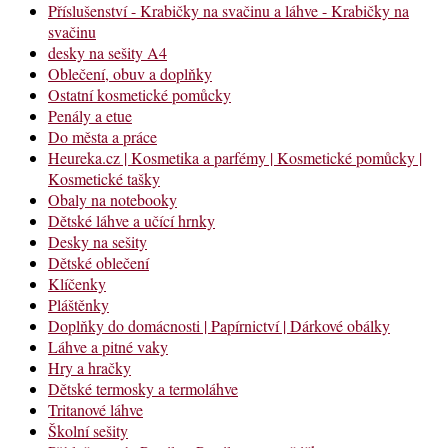
Příslušenství - Krabičky na svačinu a láhve - Krabičky na
svačinu
desky na sešity A4
Oblečení, obuv a doplňky
Ostatní kosmetické pomůcky
Penály a etue
Do města a práce
Heureka.cz | Kosmetika a parfémy | Kosmetické pomůcky |
Kosmetické tašky
Obaly na notebooky
Dětské láhve a učící hrnky
Desky na sešity
Dětské oblečení
Klíčenky
Pláštěnky
Doplňky do domácnosti | Papírnictví | Dárkové obálky
Láhve a pitné vaky
Hry a hračky
Dětské termosky a termoláhve
Tritanové láhve
Školní sešity