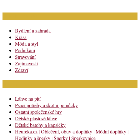
Rubriky článků
Bydlení a zahrada
Krása
Móda a styl
Podnikání
Stravování
Zajímavosti
Zdraví
Módní katalog
Láhve na pití
Psací potřeby a školní pomůcky
Ostatní společenské hry
Dětské plastové láhve
Dětské batohy a kapsičky
Heureka.cz | Oblečení, obuv a doplňky | Módní doplňky |
Hodinky a šperky | Šperky | Šperkovnice