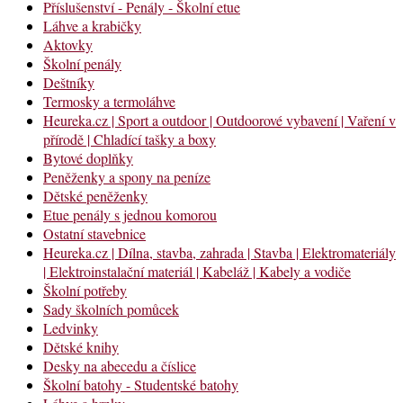
Příslušenství - Penály - Školní etue
Láhve a krabičky
Aktovky
Školní penály
Deštníky
Termosky a termoláhve
Heureka.cz | Sport a outdoor | Outdoorové vybavení | Vaření v
přírodě | Chladící tašky a boxy
Bytové doplňky
Peněženky a spony na peníze
Dětské peněženky
Etue penály s jednou komorou
Ostatní stavebnice
Heureka.cz | Dílna, stavba, zahrada | Stavba | Elektromateriály
| Elektroinstalační materiál | Kabeláž | Kabely a vodiče
Školní potřeby
Sady školních pomůcek
Ledvinky
Dětské knihy
Desky na abecedu a číslice
Školní batohy - Studentské batohy