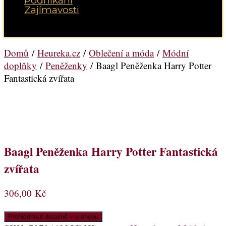
Podnikání
Zajímavosti
Vyberte možnost Stránka
Domů
/
Heureka.cz
/
Oblečení a móda
/
Módní
doplňky
/
Peněženky
/ Baagl Peněženka Harry Potter
Fantastická zvířata
Baagl Peněženka Harry Potter Fantastická
zvířata
306,00
Kč
Prohlédnout detailně v e-shopu