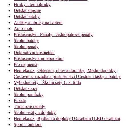
Hrnky a termohrnky
Dětské kapsáře
Dětské batohy
Zástěry a ubrusy na tvoření
Auto-moto
Příslušenství - Penály - Jednopatrové penály
Školní batohy
Školní penály
Dekorativní kosmetika
Příslušenství k notebookům
Pro nejmenší
Heureka.cz | Oblečení, obuv a doplňky | Módní doplňky |
Cestovní zavazadla a příslušenství | Cestovní tašky a batohy
Výhodné sety - Školní sety 1.-3. třída
Dětské zboží
Školní pomůcky
Puzzle
Třípatrové penály
Školní sešity a doplňky
Heureka.cz | Bydlení a doplňky | Osvětlení | LED osvětlení
Sport a outdoor