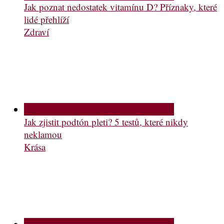
Jak poznat nedostatek vitamínu D? Příznaky, které
lidé přehlíží
Zdraví
Jak zjistit podtón pleti? 5 testů, které nikdy
neklamou
Krása