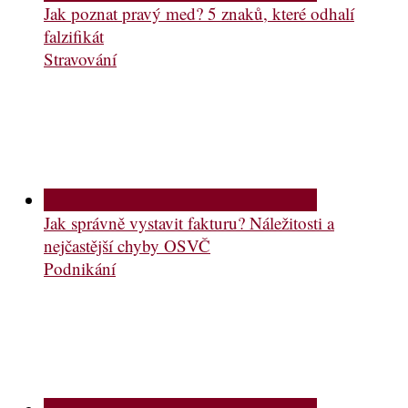
Jak poznat pravý med? 5 znaků, které odhalí
falzifikát
Stravování
Jak správně vystavit fakturu? Náležitosti a
nejčastější chyby OSVČ
Podnikání