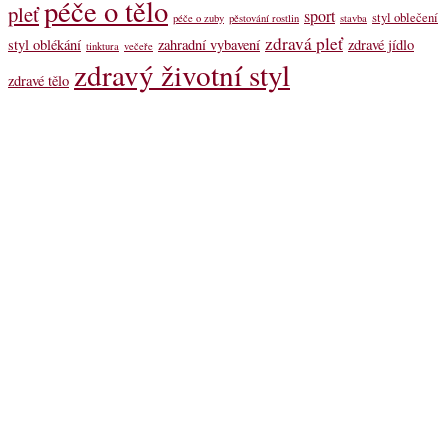
péče o tělo
pleť
sport
styl oblečení
péče o zuby
pěstování rostlin
stavba
zdravá pleť
styl oblékání
zahradní vybavení
zdravé jídlo
tinktura
večeře
zdravý životní styl
zdravé tělo