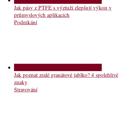
Jak pásy z PTFE s výztuží zlepšují výkon v
průmyslových aplikacích
Podnikání
Jak poznat zralé granátové jablko? 4 spolehlivé
znaky
Stravování