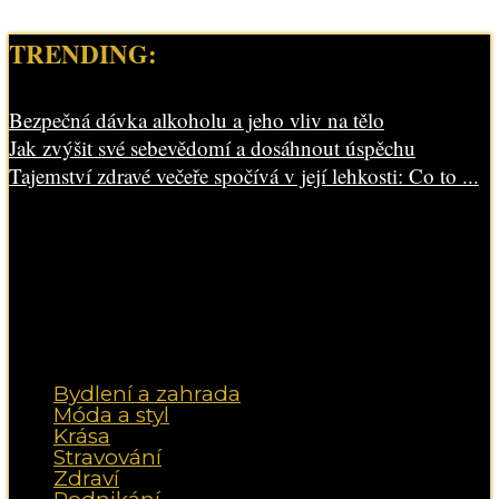
TRENDING:
Bezpečná dávka alkoholu a jeho vliv na tělo
Jak zvýšit své sebevědomí a dosáhnout úspěchu
Tajemství zdravé večeře spočívá v její lehkosti: Co to ...
Bydlení a zahrada
Móda a styl
Krása
Stravování
Zdraví