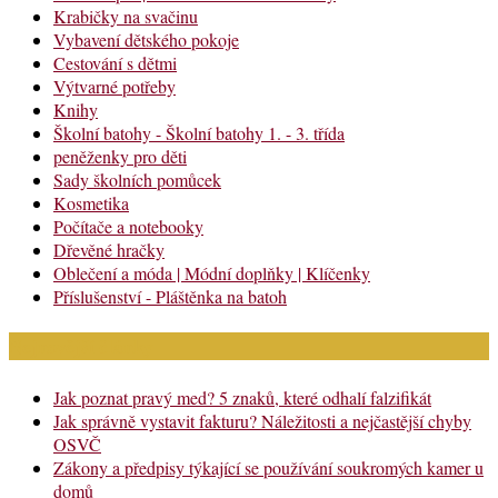
Krabičky na svačinu
Vybavení dětského pokoje
Cestování s dětmi
Výtvarné potřeby
Knihy
Školní batohy - Školní batohy 1. - 3. třída
peněženky pro děti
Sady školních pomůcek
Kosmetika
Počítače a notebooky
Dřevěné hračky
Oblečení a móda | Módní doplňky | Klíčenky
Příslušenství - Pláštěnka na batoh
Nejnovější články
Jak poznat pravý med? 5 znaků, které odhalí falzifikát
Jak správně vystavit fakturu? Náležitosti a nejčastější chyby
OSVČ
Zákony a předpisy týkající se používání soukromých kamer u
domů