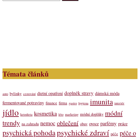
Témata článků
doplněk stravy
dietní opatření
dámská móda
bylinky
auto
cestování
imunita
fermentované potraviny
finance
firma
gastro
hygiena
interiér
jídlo
módní
kosmetika
módní doplňky
ketodieta
léto
marketing
trendy
oblečení
nemoc
parfémy
ovoce
práce
na zahradu
obuv
psychické zdraví
psychická pohoda
péče o
péče