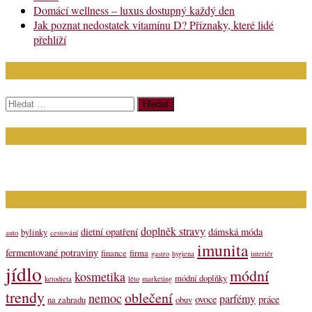
Domácí wellness – luxus dostupný každý den
Jak poznat nedostatek vitamínu D? Příznaky, které lidé
přehlíží
Chci najít:
Vyhledávání
Kontakt
Napište nám (dotazy, inzerce): info@bagit.cz
Vybírejte témata dle štítků
doplněk stravy
dietní opatření
dámská móda
bylinky
auto
cestování
imunita
fermentované potraviny
finance
firma
gastro
hygiena
interiér
jídlo
módní
kosmetika
módní doplňky
ketodieta
léto
marketing
trendy
oblečení
nemoc
parfémy
ovoce
práce
na zahradu
obuv