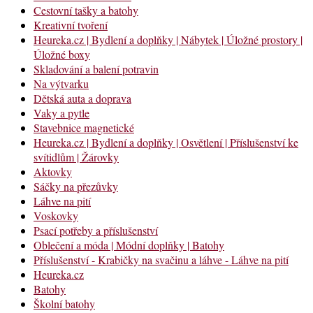
Cestovní tašky a batohy
Kreativní tvoření
Heureka.cz | Bydlení a doplňky | Nábytek | Úložné prostory |
Úložné boxy
Skladování a balení potravin
Na výtvarku
Dětská auta a doprava
Vaky a pytle
Stavebnice magnetické
Heureka.cz | Bydlení a doplňky | Osvětlení | Příslušenství ke
svítidlům | Žárovky
Aktovky
Sáčky na přezůvky
Láhve na pití
Voskovky
Psací potřeby a příslušenství
Oblečení a móda | Módní doplňky | Batohy
Příslušenství - Krabičky na svačinu a láhve - Láhve na pití
Heureka.cz
Batohy
Školní batohy