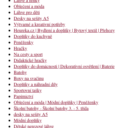
Láhve a hrnky
Oblečení a móda
Láhve pro děti
Desky na sešity A5
Výtvarné a kreativní potřeby
Heureka.cz | Bydlení a doplňky | Bytový textil | Přehozy
Doplňky do kuchyně
Peněženky
Hračky
Na cesty a sport
Didaktické hračky
Doplňky do domácnosti | Dekorativní osvětlení | Baterie
Batohy
Boxy na svačinu
Doplňky a náhradní díly
Sportovní tašky
Papírnictví
Oblečení a móda | Módní doplňky | Peněženky
Školní batohy - Školní batohy 3. - 5. třída
desky na sešity A5
Módní doplňky
Dětské nerezové láhve