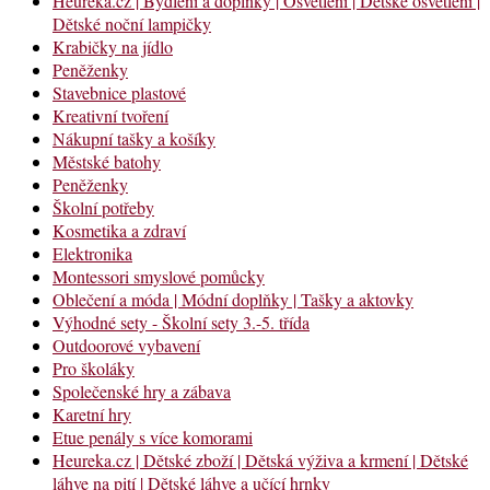
Heureka.cz | Bydlení a doplňky | Osvětlení | Dětské osvětlení |
Dětské noční lampičky
Krabičky na jídlo
Peněženky
Stavebnice plastové
Kreativní tvoření
Nákupní tašky a košíky
Městské batohy
Peněženky
Školní potřeby
Kosmetika a zdraví
Elektronika
Montessori smyslové pomůcky
Oblečení a móda | Módní doplňky | Tašky a aktovky
Výhodné sety - Školní sety 3.-5. třída
Outdoorové vybavení
Pro školáky
Společenské hry a zábava
Karetní hry
Etue penály s více komorami
Heureka.cz | Dětské zboží | Dětská výživa a krmení | Dětské
láhve na pití | Dětské láhve a učící hrnky