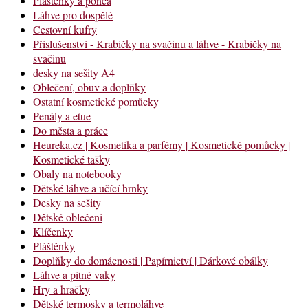
Pláštěnky a ponča
Láhve pro dospělé
Cestovní kufry
Příslušenství - Krabičky na svačinu a láhve - Krabičky na
svačinu
desky na sešity A4
Oblečení, obuv a doplňky
Ostatní kosmetické pomůcky
Penály a etue
Do města a práce
Heureka.cz | Kosmetika a parfémy | Kosmetické pomůcky |
Kosmetické tašky
Obaly na notebooky
Dětské láhve a učící hrnky
Desky na sešity
Dětské oblečení
Klíčenky
Pláštěnky
Doplňky do domácnosti | Papírnictví | Dárkové obálky
Láhve a pitné vaky
Hry a hračky
Dětské termosky a termoláhve