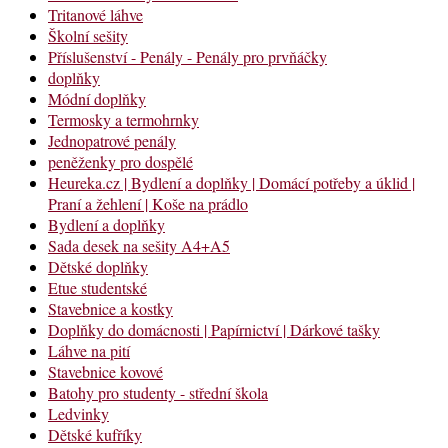
Tritanové láhve
Školní sešity
Příslušenství - Penály - Penály pro prvňáčky
doplňky
Módní doplňky
Termosky a termohrnky
Jednopatrové penály
peněženky pro dospělé
Heureka.cz | Bydlení a doplňky | Domácí potřeby a úklid |
Praní a žehlení | Koše na prádlo
Bydlení a doplňky
Sada desek na sešity A4+A5
Dětské doplňky
Etue studentské
Stavebnice a kostky
Doplňky do domácnosti | Papírnictví | Dárkové tašky
Láhve na pití
Stavebnice kovové
Batohy pro studenty - střední škola
Ledvinky
Dětské kufříky