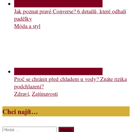
Jak poznat pravé Converse? 6 detailů, které odhalí
padělky
Móda a styl
Proč se chránit před chladem u vody? Znáte rizika
podchlazení?
Zdraví
,
Zajímavosti
Chci najít…
Vyhledávání