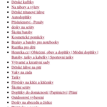
Dětské kufříky
Na tábory a výlety
Dětské tritanové láhve
Autodoplňky
Příslušenství - Penály
desky na sešity
Školní batohy
Kosmetické pomůcky
Brašny a batohy pro notebooky
Razítka pro děti
Heureka.cz | Oblečení, obuv a doplňky | Módní doplňky |
Batohy, tašky a kabelky | Sportovní tašky
Výtvarné a kreativní sady
Dětské láhve na pití
Vaky na záda
Tašky
Přívěsky na klíče a klíčenky
Školní sešity
Doplňky do domácnosti | Papírnictví | Přání
Outdoorové vybavení
Desky na abecedu a číslice